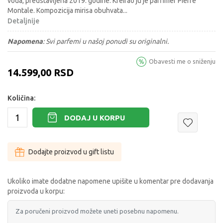
voda, predstavljena 2019. godine. Kreirao ju je parfimer Pierre
Montale. Kompozicija mirisa obuhvata
...
Detaljnije
Napomena
:
Svi parfemi u našoj ponudi su originalni.
Obavesti me o sniženju
14.599,00
RSD
Količina:
DODAJ U KORPU
Dodajte proizvod u gift listu
Ukoliko imate dodatne napomene upišite u komentar pre dodavanja
proizvoda u korpu: