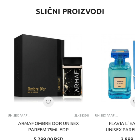
SLIČNI PROIZVODI
UNISEX PARFEMI
SLK28398
UNISEX PARFEMI
ARMAF OMBRE DOR UNISEX
FLAVIA L`EAU
PARFEM 75ML EDP
UNISEX PARFEM
5.299,00
RSD
3.899,00