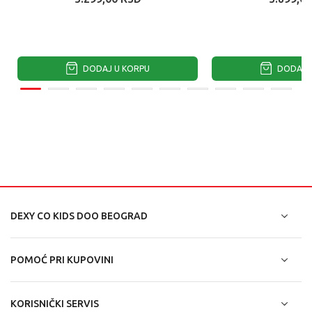
DODAJ U KORPU
DODAJ U
DEXY CO KIDS DOO BEOGRAD
POMOĆ PRI KUPOVINI
KORISNIČKI SERVIS