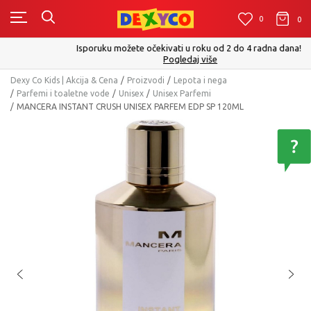
0
0
0
Isporuku možete očekivati u roku od 2 do 4 radna dana!
Pogledaj više
Dexy Co Kids | Akcija & Cena
Proizvodi
Lepota i nega
Parfemi i toaletne vode
Unisex
Unisex Parfemi
MANCERA INSTANT CRUSH UNISEX PARFEM EDP SP 120ML