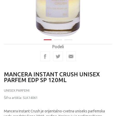
Podeli
MANCERA INSTANT CRUSH UNISEX
PARFEM EDP SP 120ML
UNISEX PARFEMI
Šifra artikla:
SLK14061
Mancera Instant Crush je orijentalno-cvetna uniseks parfemska