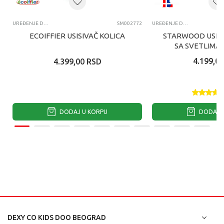
UREĐENJE DOMA ZA DECU
SM002772
UREĐENJE DOMA ZA DECU
ECOIFFIER USISIVAČ KOLICA
STARWOOD USISI
SA SVETLIMA 
4.199,00
4.399,00
RSD
DODAJ U KORPU
DODAJ U
DEXY CO KIDS DOO BEOGRAD