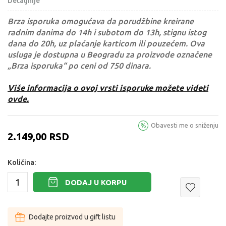
Detaljnije
Brza isporuka omogućava da porudžbine kreirane
radnim danima do 14h i subotom do 13h, stignu istog
dana do 20h, uz plaćanje karticom ili pouzećem. Ova
usluga je dostupna u Beogradu za proizvode označene
„Brza isporuka“ po ceni od 750 dinara.
Više informacija o ovoj vrsti isporuke možete videti
ovde.
Obavesti me o sniženju
2.149,00
RSD
Količina:
DODAJ U KORPU
Dodajte proizvod u gift listu