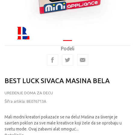
Podeli
BEST LUCK SIVACA MASINA BELA
UREĐENJE DOMA ZA DECU
Šifra artikla:
BE076713A
Mali modni kreatori pokazaće se na delu! Mašina za šivenje je
savršen poklon za sve male kreativce koji žele da se oprobaju u
svetu mode. Ovaj zabavni alat omoguć
...