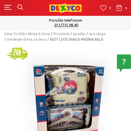
0
0
0
Poručite telefonom
011/715 98 40
Dexy Co Kids | Akcija & Cena
Proizvodi
Igračke
Igra uloga
Uređenje doma za decu
BEST LUCK SIVACA MASINA BELA