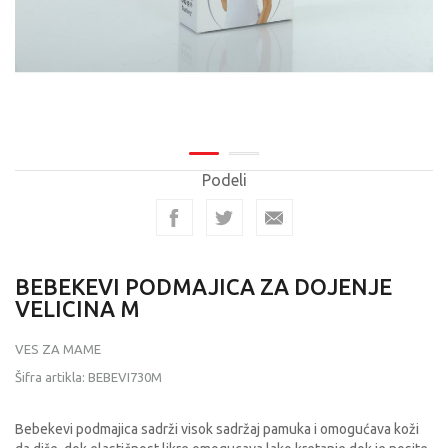
Podeli
BEBEKEVI PODMAJICA ZA DOJENJE
VELICINA M
VES ZA MAME
Šifra artikla:
BEBEVI730M
Bebekevi podmajica sadrži visok sadržaj pamuka i omogućava koži