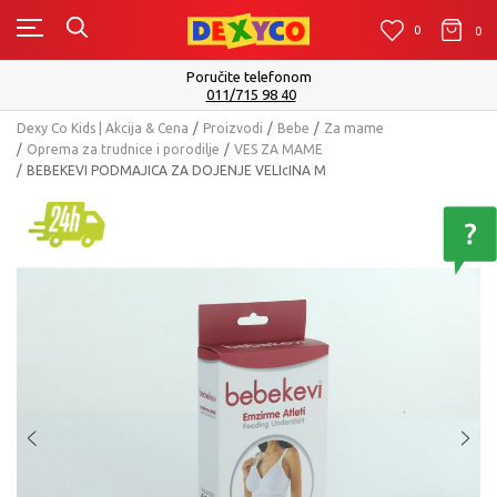
0
0
0
Poručite telefonom
011/715 98 40
Dexy Co Kids | Akcija & Cena
Proizvodi
Bebe
Za mame
Oprema za trudnice i porodilje
VES ZA MAME
BEBEKEVI PODMAJICA ZA DOJENJE VELIcINA M