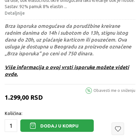
da diše, dok elastičnost likre omogucava lako kretanje dok je nosite.
Sastav: 92% pamuk 8% elastin
...
Detaljnije
Brza isporuka omogućava da porudžbine kreirane
radnim danima do 14h i subotom do 13h, stignu istog
dana do 20h, uz plaćanje karticom ili pouzećem. Ova
usluga je dostupna u Beogradu za proizvode označene
„Brza isporuka“ po ceni od 750 dinara.
Više informacija o ovoj vrsti isporuke možete videti
ovde.
Obavesti me o sniženju
1.299,00
RSD
Količina:
DODAJ U KORPU