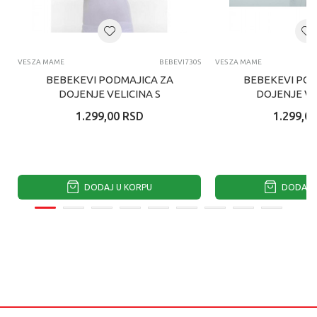
VES ZA MAME
BEBEVI730S
VES ZA MAME
BEBEKEVI PODMAJICA ZA
BEBEKEVI POD
DOJENJE VELICINA S
DOJENJE VE
1.299,00
RSD
1.299,00
DODAJ U KORPU
DODAJ U