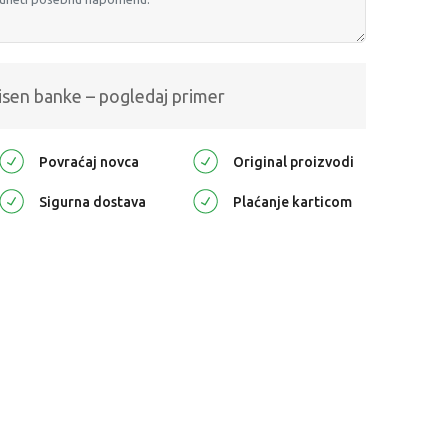
isen banke – pogledaj primer
Povraćaj novca
Original proizvodi
Sigurna dostava
Plaćanje karticom