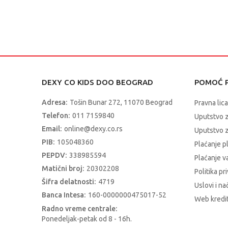
DEXY CO KIDS DOO BEOGRAD
POMOĆ P
Adresa:
Tošin Bunar 272, 11070 Beograd
Pravna lica
Telefon:
011 7159840
Uputstvo 
Email:
online@dexy.co.rs
Uputstvo z
PIB:
105048360
Plaćanje p
PEPDV:
338985594
Plaćanje 
Matični broj:
20302208
Politika pr
Šifra delatnosti:
4719
Uslovi i na
Banca Intesa:
160-0000000475017-52
Web kredit
Radno vreme centrale:
Ponedeljak-petak od 8 - 16h.