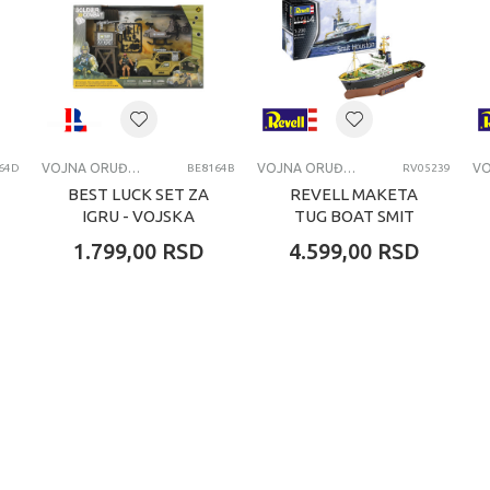
i
dina
A ORUDJA, TENKOVI, VOJNICI
VOJNA ORUĐA, TENKOVI I VOJNICI
VOJNA ORUĐA, TENKOVI I VOJNICI
64D
BE8164B
RV05239
BEST LUCK SET ZA
REVELL MAKETA
IGRU - VOJSKA
TUG BOAT SMIT
HOUSTON
1.799,00
RSD
4.599,00
RSD