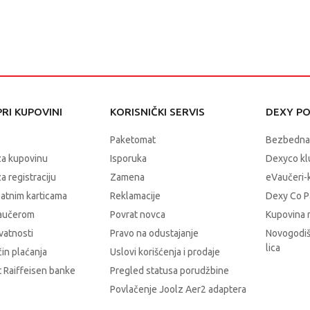
RI KUPOVINI
KORISNIČKI SERVIS
DEXY P
Paketomat
Bezbedna
za kupovinu
Isporuka
Dexyco klu
a registraciju
Zamena
eVaučeri-
latnim karticama
Reklamacije
Dexy Co P
vaučerom
Povrat novca
Kupovina 
ivatnosti
Pravo na odustajanje
Novogodiš
lica
čin plaćanja
Uslovi korišćenja i prodaje
 Raiffeisen banke
Pregled statusa porudžbine
Povlačenje Joolz Aer2 adaptera