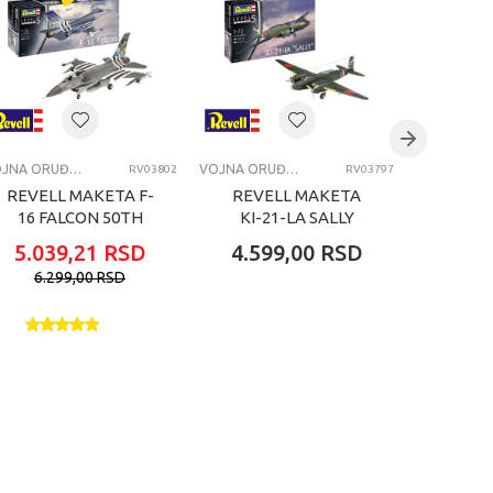
VOJNA ORUĐA, TENKOVI I VOJNICI
VOJNA ORUĐA, TENKOVI I VOJNICI
RV03802
RV03797
REVELL MAKETA F-
REVELL MAKETA
REVE
16 FALCON 50TH
KI-21-LA SALLY
SD
ANNIVERSARY
N
5.039,21
RSD
4.599,00
RSD
1.89
6.299,00
RSD