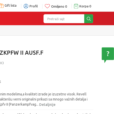
Gift lista
Profil
Korpa
0
Omiljeno
0
Pretraži sajt
ZKPFW II AUSF.F
ICI
5
lnim modelima,a kvalitet izrade je izuzetno visok. Revell
kterišu verni originalni prikazi sa mnogo važnih detalja i
pfv II (Panzerkampfvag
...
Detaljnije