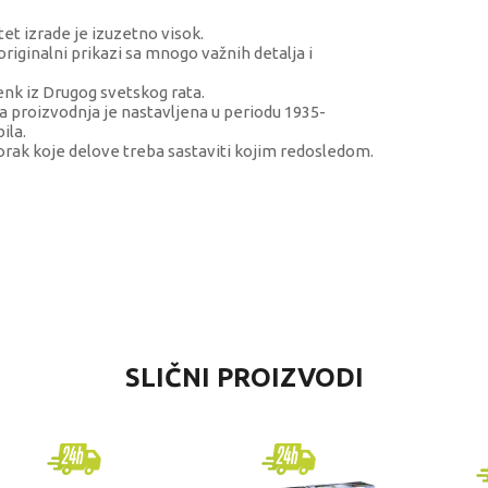
et izrade je izuzetno visok.
riginalni prikazi sa mnogo važnih detalja i
enk iz Drugog svetskog rata.
ka proizvodnja je nastavljena u periodu 1935-
ila.
rak koje delove treba sastaviti kojim redosledom.
.
NOST
SLIČNI PROIZVODI
 oruđa, tenkovi i vojnici
l