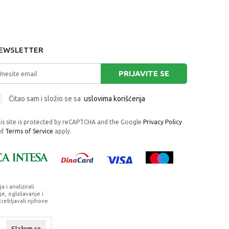
EWSLETTER
PRIJAVITE SE
Čitao sam i složio se sa
uslovima korišćenja
is site is protected by reCAPTCHA and the Google
Privacy Policy
nd
Terms of Service
apply.
i analizirali
e, oglašavanje i
trebljavali njihove
rafije, navedeni u okrviru proizvoda, u
su dostupni u svakom trenutku.
Slažem se