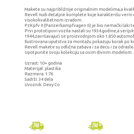
Makete su najpribližnije originalnim modelima,a kvalit
Revell nudi detaljne komplete koje karakterišu verni o
visokokvalitetnom izradom.
PzKpfv II (Panzerkampfvagen II) je bio nemački laki t
Prvi prototipovi vozila nastali su 1934.godine,a serijs
1944,završavajući se proizvodnjom oko 1.850 automob
Ilustrovana uputstva za montažu pokazuju korak po ko
Revell makete su odlična zabava i za decu i za odrasle
Upotpunite svoju kolekciju sa ovim divnim modelom.
Uzrast: 10+ godina
Materijal: plastika
Razmera: 1:76
Sadrži: 34 dela
Uvoznik: Dexy Co
KARAKTERISTIKA
VRED
Kategorija
Vojna
Brend
Revel