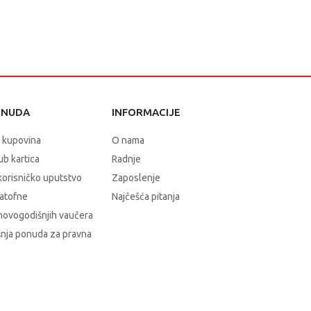
ONUDA
INFORMACIJE
 kupovina
O nama
b kartica
Radnje
korisničko uputstvo
Zaposlenje
atofne
Najčešća pitanja
novogodišnjih vaučera
nja ponuda za pravna