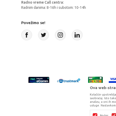
Radno vreme Call centra:
Radnim danima: 8-16h i subotom: 10-14h
Povežimo se!
Ova web-stran
Kolačiće upotreblja
saobraćaj. Isto ta
analizu, a oni ih m
usluge. Nastavkom 
Proizvode na sajtu nastojimo da opišem
potpunosti kompletni i bez gr
Nužni