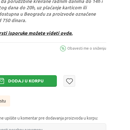
da porudžbine kreirane radnim danima do 14h i
og dana do 20h, uz plaćanje karticom ili
dostupna u Beogradu za proizvode označene
d 750 dinara.
rsti isporuke možete videti ovde.
Obavesti me o sniženju
DODAJ U KORPU
istu
e upišite u komentar pre dodavanja proizvoda u korpu: