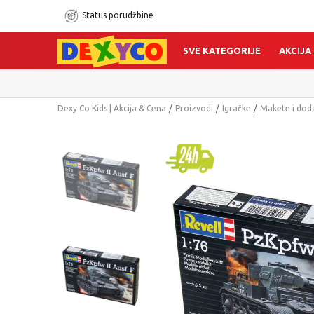
Status porudžbine
SVE KATEGORIJE
AKCIJA
Dexy Co Kids | Akcija & Cena
Proizvodi
Igračke
Makete i dod