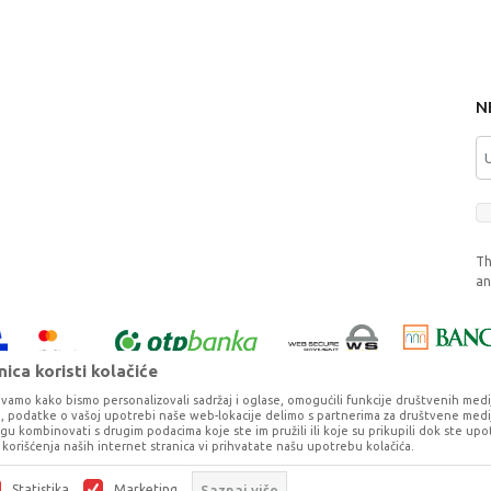
N
Th
a
ica koristi kolačiće
vamo kako bismo personalizovali sadržaj i oglase, omogućili funkcije društvenih medija 
ko, podatke o vašoj upotrebi naše web-lokacije delimo s partnerima za društvene medij
ogu kombinovati s drugim podacima koje ste im pružili ili koje su prikupili dok ste upo
korišćenja naših internet stranica vi prihvatate našu upotrebu kolačića.
o što je preciznije moguće, ali ne možemo garantovati da su svi podaci i fotog
ešaka. Svi artikli prikazani na sajtu su deo naše ponude, ali ne podrazumeva da 
Statistika
Marketing
Saznaj više