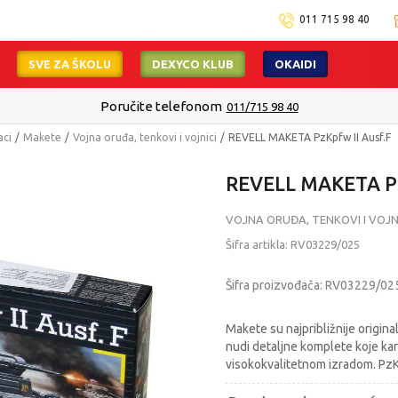
011 715 98 40
SVE ZA ŠKOLU
DEXYCO KLUB
OKAIDI
Poručite telefonom
011/715 98 40
aci
Makete
Vojna oruđa, tenkovi i vojnici
REVELL MAKETA PzKpfw II Ausf.F
REVELL MAKETA P
VOJNA ORUĐA, TENKOVI I VOJN
Šifra artikla:
RV03229/025
Šifra proizvođača:
RV03229/02
Makete su najpribližnije origina
nudi detaljne komplete koje kara
visokokvalitetnom izradom. PzK