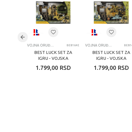
Pol
dečac
Uzrast
8+ go
Kategorija
VOJN
VOJNA ORUĐA, TENKOVI I VOJNICI
VOJNA ORUĐA, TENKOVI I VOJNICI
BE8164E
BE81
BEST LUCK SET ZA
BEST LUCK SET ZA
IGRU - VOJSKA
IGRU - VOJSKA
1.799,00
RSD
1.799,00
RSD