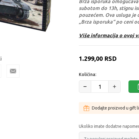
Brza isporuka omogućava 
subotom do 13h, stignu ist
pouzećem. Ova usluga je 
„Brza isporuka“ po ceni o
Više informacija o ovoj v
1.299,00
RSD
i
Količina:
Dodajte proizvod u gift l
Ukoliko imate dodatne napomen