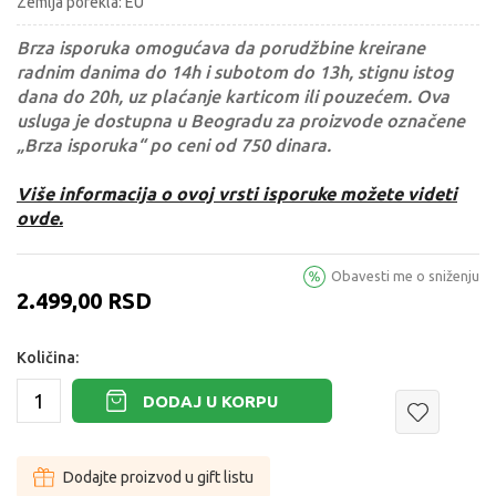
Zemlja porekla: EU
Brza isporuka omogućava da porudžbine kreirane
radnim danima do 14h i subotom do 13h, stignu istog
dana do 20h, uz plaćanje karticom ili pouzećem. Ova
usluga je dostupna u Beogradu za proizvode označene
„Brza isporuka“ po ceni od 750 dinara.
Više informacija o ovoj vrsti isporuke možete videti
ovde.
Obavesti me o sniženju
2.499,00
RSD
Količina:
DODAJ U KORPU
Dodajte proizvod u gift listu