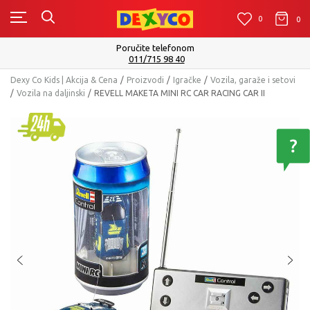
0
0
0
Isporuku možete očekivati u roku od 2 do 4 radna da
Pogledaj više
Dexy Co Kids | Akcija & Cena
Proizvodi
Igračke
Vozila, garaže i setovi
Vozila na daljinski
REVELL MAKETA MINI RC CAR RACING CAR II