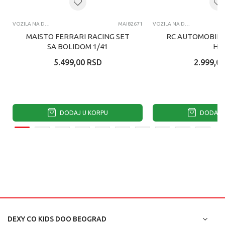
VOZILA NA DALJINSKI
MAI82671
VOZILA NA DALJINSKI
MAISTO FERRARI RACING SET
RC AUTOMOBIL 
SA BOLIDOM 1/41
H3
5.499,00
RSD
2.999,00
DODAJ U KORPU
DODAJ U
DEXY CO KIDS DOO BEOGRAD