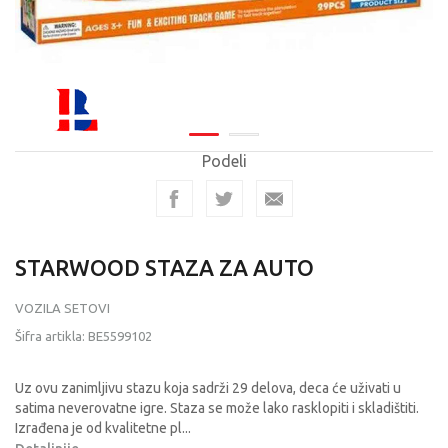
Podeli
STARWOOD STAZA ZA AUTO
VOZILA SETOVI
Šifra artikla:
BE5599102
Uz ovu zanimljivu stazu koja sadrži 29 delova, deca će uživati u
satima neverovatne igre. Staza se može lako rasklopiti i skladištiti.
Izrađena je od kvalitetne pl
...