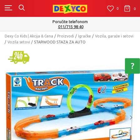
0
0
0
Poručite telefonom
011/715 98 40
Dexy Co Kids | Akcija & Cena
Proizvodi
Igračke
Vozila, garaže i setovi
Vozila setovi
STARWOOD STAZA ZA AUTO