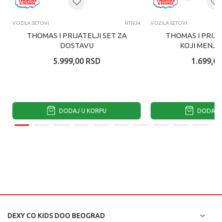
VOZILA SETOVI
HTN34
VOZILA SETOVI
THOMAS I PRIJATELJI SET ZA
THOMAS I PRIJA
DOSTAVU
KOJI MENJA
ASORTI
5.999,00
RSD
1.699,00
DODAJ U KORPU
DODAJ U
DEXY CO KIDS DOO BEOGRAD