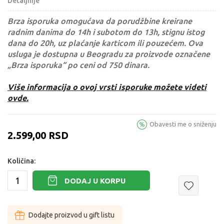
Detaljnije
Brza isporuka omogućava da porudžbine kreirane
radnim danima do 14h i subotom do 13h, stignu istog
dana do 20h, uz plaćanje karticom ili pouzećem. Ova
usluga je dostupna u Beogradu za proizvode označene
„Brza isporuka“ po ceni od 750 dinara.
Više informacija o ovoj vrsti isporuke možete videti
ovde.
Obavesti me o sniženju
2.599,00
RSD
Količina:
DODAJ U KORPU
Dodajte proizvod u gift listu