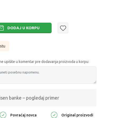
DODAJ U KORPU
istu
e upišite u komentar pre dodavanja proizvoda u korpu:
isen banke – pogledaj primer
Povraćaj novca
Original proizvodi