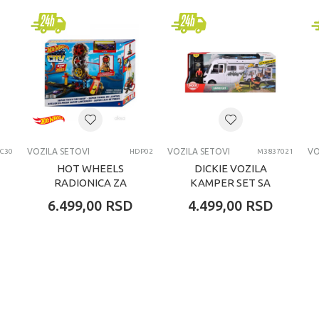
Best Luck
dečaci
4-6 godina
VOZILA SETOVI
VOZILA SETOVI
VOZILA SETOVI
VO
C30
HDP02
M3837021
HOT WHEELS
DICKIE VOZILA
RADIONICA ZA
KAMPER SET SA
GUME
ZVUKOM TRY ME
6.499,00
RSD
4.499,00
RSD