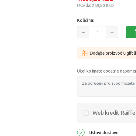
Ušteda:
259,80
RSD
Količina:
Dodajte proizvod u gift l
Ukoliko imate dodatne napomen
Web kredit Raiffe
Uslovi dostave