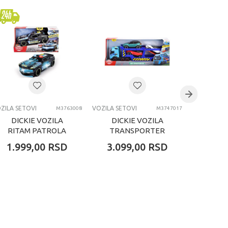
ZILA SETOVI
VOZILA SETOVI
VOZILA SET
M3763008
M3747017
DICKIE VOZILA
DICKIE VOZILA
DICK
RITAM PATROLA
TRANSPORTER
TRA
MUZICKO VOZILO
AUTOMOBILA
AUTOM
1.999,00
RSD
3.099,00
RSD
1.19
M