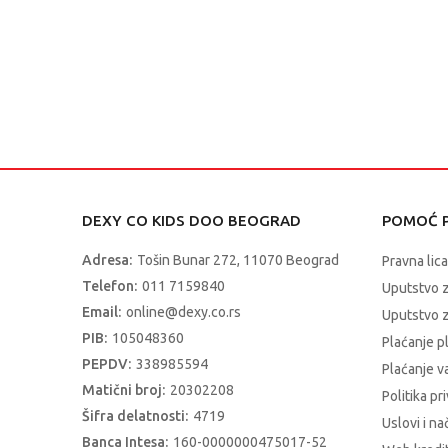
DEXY CO KIDS DOO BEOGRAD
POMOĆ P
Adresa:
Tošin Bunar 272, 11070 Beograd
Pravna lica
Telefon:
011 7159840
Uputstvo 
Email:
online@dexy.co.rs
Uputstvo z
PIB:
105048360
Plaćanje p
PEPDV:
338985594
Plaćanje 
Matični broj:
20302208
Politika pr
Šifra delatnosti:
4719
Uslovi i na
Banca Intesa:
160-0000000475017-52