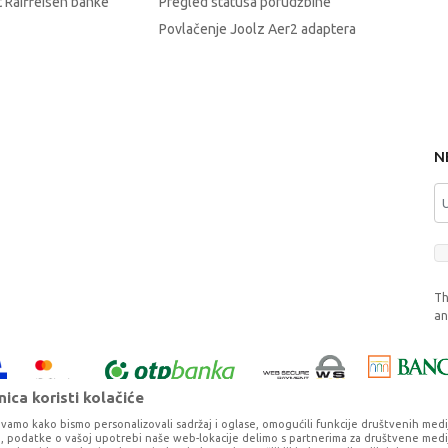
 Raiffeisen banke
Pregled statusa porudžbine
Povlačenje Joolz Aer2 adaptera
N
Th
a
ica koristi kolačiće
vamo kako bismo personalizovali sadržaj i oglase, omogućili funkcije društvenih medija 
ko, podatke o vašoj upotrebi naše web-lokacije delimo s partnerima za društvene medij