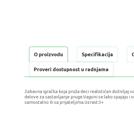
O proizvodu
Specifikacija
Proveri dostupnost u radnjama
Zabavna igračka koja pruža deci realističan doživljaj
delove za sastavljanje pruge.Vagoni se lako spajaju i 
samostalno ili sa prijateljima.Uzrast:3+
KARAKTERISTIKA
Kategorija