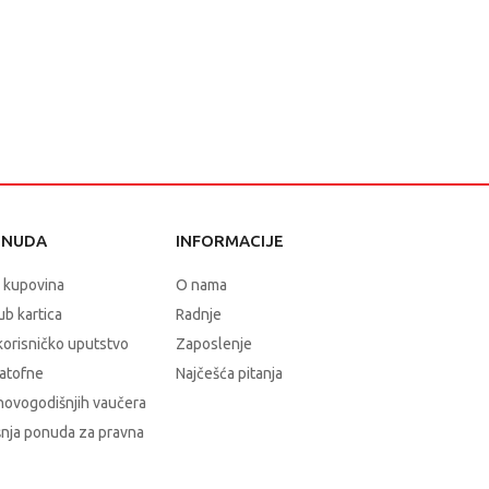
ONUDA
INFORMACIJE
 kupovina
O nama
b kartica
Radnje
korisničko uputstvo
Zaposlenje
atofne
Najčešća pitanja
novogodišnjih vaučera
nja ponuda za pravna