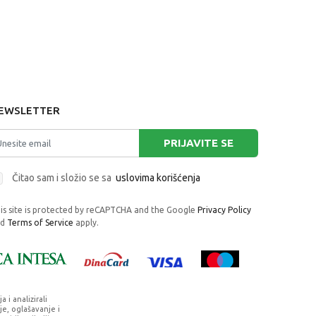
EWSLETTER
PRIJAVITE SE
Čitao sam i složio se sa
uslovima korišćenja
is site is protected by reCAPTCHA and the Google
Privacy Policy
nd
Terms of Service
apply.
i analizirali
e, oglašavanje i