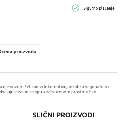
Sigurno plaćanje
Ocena proizvoda
 vožnje vozom.Set sadrži lokomotivu,nekoliko vagona kao i
odvajaju.Idealan za igru u zatvorenom prostoru bilo
VREDNOST
SLIČNI PROIZVODI
Vozila setovi