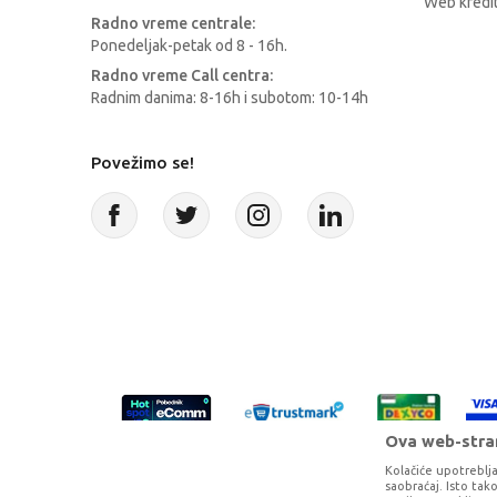
Web kredit
Radno vreme centrale:
Ponedeljak-petak od 8 - 16h.
Radno vreme Call centra:
Radnim danima: 8-16h i subotom: 10-14h
Povežimo se!
Ova web-stran
Kolačiće upotreblja
saobraćaj. Isto ta