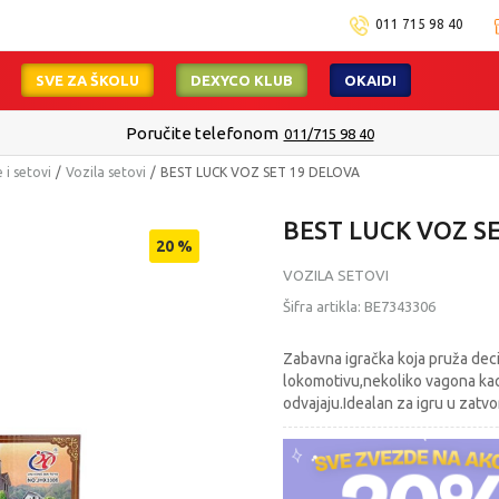
011 715 98 40
SVE ZA ŠKOLU
DEXYCO KLUB
OKAIDI
Poručite telefonom
011/715 98 40
 i setovi
Vozila setovi
BEST LUCK VOZ SET 19 DELOVA
BEST LUCK VOZ S
20
%
VOZILA SETOVI
Šifra artikla:
BE7343306
Zabavna igračka koja pruža deci
lokomotivu,nekoliko vagona kao 
odvajaju.Idealan za igru u zatv