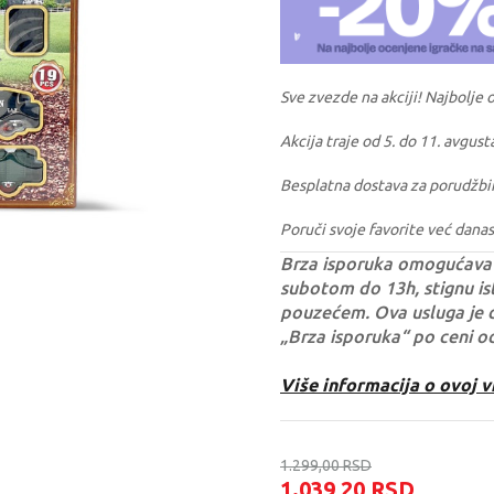
Sve zvezde na akciji! Najbolje 
Akcija traje od 5. do 11. avgust
Besplatna dostava za porudžbi
Poruči svoje favorite već danas
Brza isporuka omogućava 
subotom do 13h, stignu ist
pouzećem. Ova usluga je 
„Brza isporuka“ po ceni o
Više informacija o ovoj v
1.299,00
RSD
1.039,20
RSD