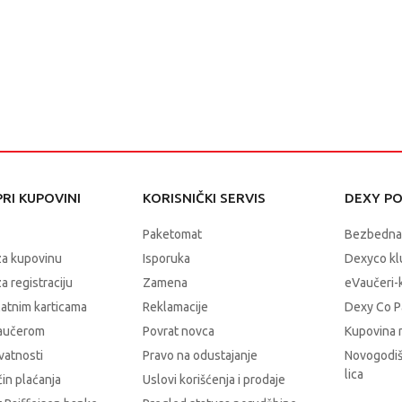
RI KUPOVINI
KORISNIČKI SERVIS
DEXY P
Paketomat
Bezbedna
za kupovinu
Isporuka
Dexyco klu
a registraciju
Zamena
eVaučeri-
latnim karticama
Reklamacije
Dexy Co P
vaučerom
Povrat novca
Kupovina 
ivatnosti
Pravo na odustajanje
Novogodiš
lica
čin plaćanja
Uslovi korišćenja i prodaje