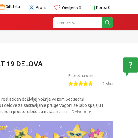
Gift lista
Profil
Korpa
0
Omiljeno
0
Pretraži sajt
ET 19 DELOVA
Prosečna ocena:
1 glas
 realističan doživljaj vožnje vozom.Set sadrži
i delove za sastavljanje pruge.Vagoni se lako spajaju i
orenom prostoru bilo samostalno ili s
...
Detaljnije