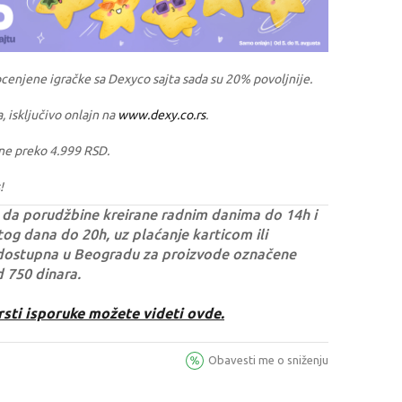
ocenjene igračke sa Dexyco sajta sada su 20% povoljnije.
a, isključivo onlajn na
www.dexy.co.rs
.
ne preko 4.999 RSD.
!
da porudžbine kreirane radnim danima do 14h i
og dana do 20h, uz plaćanje karticom ili
dostupna u Beogradu za proizvode označene
d 750 dinara.
rsti isporuke možete videti ovde.
Obavesti me o sniženju