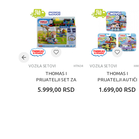
Brend
Pol
Uzrast
Kategorija
VOZILA SETOVI
VOZILA SETOVI
HTN34
HM
THOMAS I
THOMAS I
PRIJATELJI SET ZA
PRIJATELJI AUTIĆI
DOSTAVU
KOJI MENJAJU
5.999,00
RSD
1.699,00
RSD
BOJU ASORTIMAN