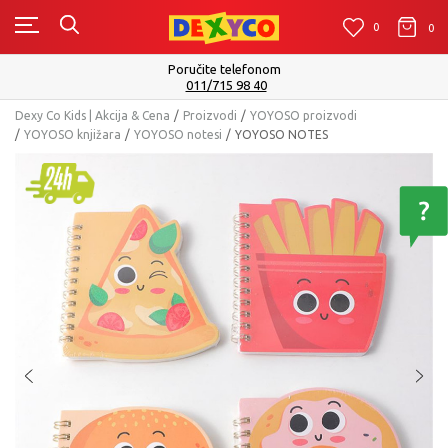
0
0
0
Poručite telefonom
011/715 98 40
Dexy Co Kids | Akcija & Cena
Proizvodi
YOYOSO proizvodi
YOYOSO knjižara
YOYOSO notesi
YOYOSO NOTES