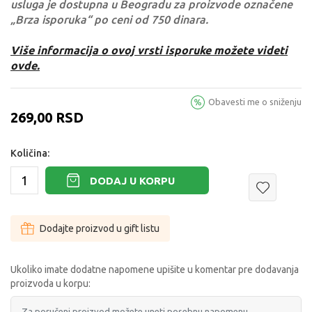
usluga je dostupna u Beogradu za proizvode označene
„Brza isporuka“ po ceni od 750 dinara.
Više informacija o ovoj vrsti isporuke možete videti
ovde.
Obavesti me o sniženju
269,00
RSD
Količina:
DODAJ U KORPU
Dodajte proizvod u gift listu
Ukoliko imate dodatne napomene upišite u komentar pre dodavanja
proizvoda u korpu: