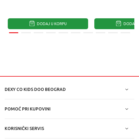
DODAJ U KORPU
DODAJ U
DEXY CO KIDS DOO BEOGRAD
POMOĆ PRI KUPOVINI
KORISNIČKI SERVIS