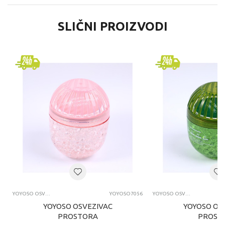
SLIČNI PROIZVODI
YOYOSO OSVEŽIVAČI PROSTORA I AUTOMOBILA
YOYOSO7056
YOYOSO OSVEŽIVAČI PROSTORA I AUTOMOBILA
YOYOSO OSVEZIVAC
YOYOSO OS
PROSTORA
PROST