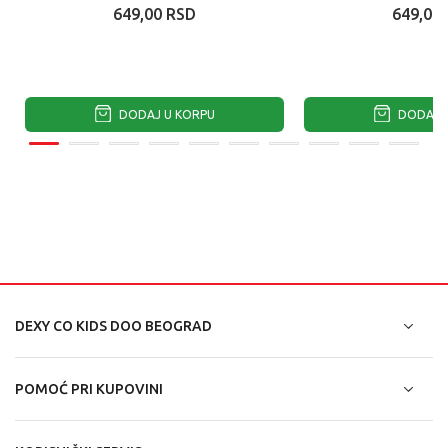
649,00
RSD
649,00
DODAJ U KORPU
DODAJ U
DEXY CO KIDS DOO BEOGRAD
POMOĆ PRI KUPOVINI