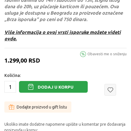
radnim danima do 14h i subotom do 13h, stignu istog
dana do 20h, uz plaćanje karticom ili pouzećem. Ova
usluga je dostupna u Beogradu za proizvode označene
„Brza isporuka“ po ceni od 750 dinara.
Više informacija o ovoj vrsti isporuke možete videti
ovde.
Obavesti me o sniženju
1.299,00
RSD
Količina:
DODAJ U KORPU
Dodajte proizvod u gift listu
Ukoliko imate dodatne napomene upišite u komentar pre dodavanja
proizvoda u korpu: