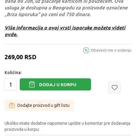
dana do 20h, uz plaćanje karticom ili pouzećem. Ova
usluga je dostupna u Beogradu za proizvode označene
„Brza isporuka“ po ceni od 750 dinara.
Više informacija o ovoj vrsti isporuke možete videti
ovde.
Obavesti me o sniženju
269,00
RSD
Količina:
DODAJ U KORPU
Dodajte proizvod u gift listu
Ukoliko imate dodatne napomene upišite u komentar pre dodavanja
proizvoda u korpu: