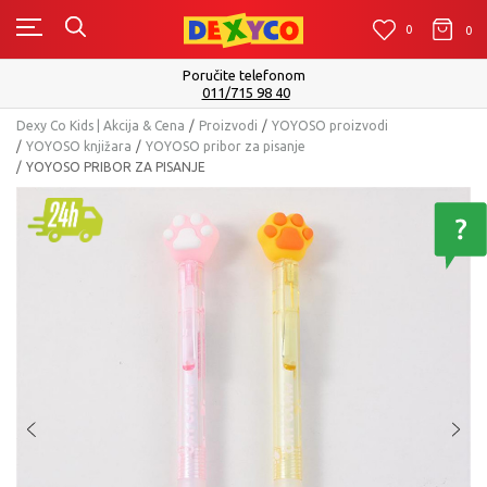
0
0
0
Poručite telefonom
011/715 98 40
Dexy Co Kids | Akcija & Cena
Proizvodi
YOYOSO proizvodi
YOYOSO knjižara
YOYOSO pribor za pisanje
YOYOSO PRIBOR ZA PISANJE