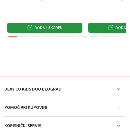
DODAJ U KORPU
DODAJ U
DEXY CO KIDS DOO BEOGRAD
POMOĆ PRI KUPOVINI
KORISNIČKI SERVIS