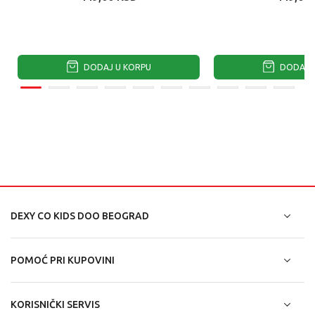
DODAJ U KORPU
DODAJ U
DEXY CO KIDS DOO BEOGRAD
POMOĆ PRI KUPOVINI
KORISNIČKI SERVIS