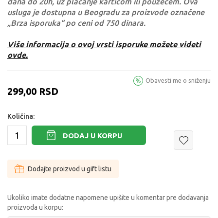
dana do 20h, uz plaćanje karticom ili pouzećem. Ova
usluga je dostupna u Beogradu za proizvode označene
„Brza isporuka“ po ceni od 750 dinara.
Više informacija o ovoj vrsti isporuke možete videti
ovde.
Obavesti me o sniženju
299,00
RSD
Količina:
DODAJ U KORPU
Dodajte proizvod u gift listu
Ukoliko imate dodatne napomene upišite u komentar pre dodavanja
proizvoda u korpu: