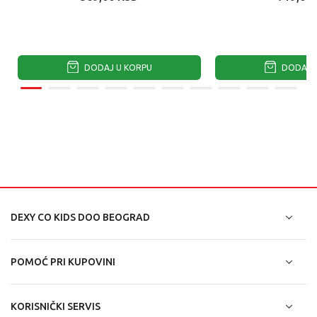
DODAJ U KORPU
DODAJ U
DEXY CO KIDS DOO BEOGRAD
POMOĆ PRI KUPOVINI
KORISNIČKI SERVIS