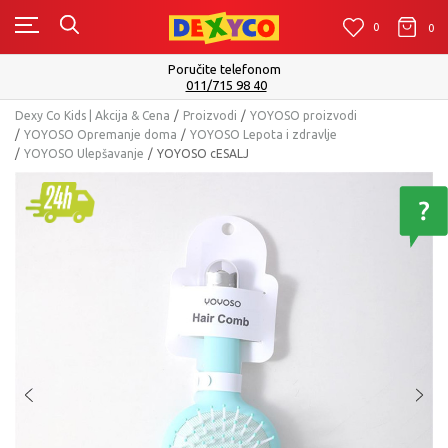
0
0
0
Poručite telefonom
011/715 98 40
Dexy Co Kids | Akcija & Cena
Proizvodi
YOYOSO proizvodi
YOYOSO Opremanje doma
YOYOSO Lepota i zdravlje
YOYOSO Ulepšavanje
YOYOSO cESALJ