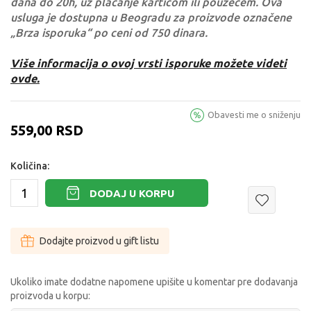
dana do 20h, uz plaćanje karticom ili pouzećem. Ova
usluga je dostupna u Beogradu za proizvode označene
„Brza isporuka“ po ceni od 750 dinara.
Više informacija o ovoj vrsti isporuke možete videti
ovde.
Obavesti me o sniženju
559,00
RSD
Količina:
DODAJ U KORPU
Dodajte proizvod u gift listu
Ukoliko imate dodatne napomene upišite u komentar pre dodavanja
proizvoda u korpu: