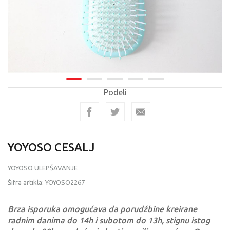
Podeli
YOYOSO CESALJ
YOYOSO ULEPŠAVANJE
Šifra artikla:
YOYOSO2267
Brza isporuka omogućava da porudžbine kreirane
radnim danima do 14h i subotom do 13h, stignu istog