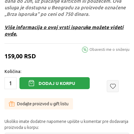
dana do 20h, uz plaćanje karticom ili pouzećem. Ova
usluga je dostupna u Beogradu za proizvode označene
„Brza isporuka“ po ceni od 750 dinara.
Više informacija o ovoj vrsti isporuke možete videti
ovde.
Obavesti me o sniženju
159,00
RSD
Količina:
DODAJ U KORPU
Dodajte proizvod u gift listu
Ukoliko imate dodatne napomene upišite u komentar pre dodavanja
proizvoda u korpu: