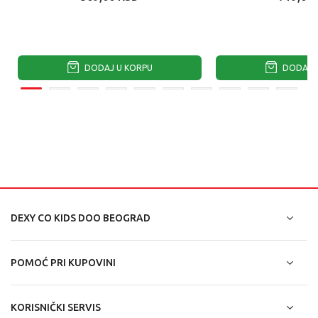
DODAJ U KORPU
DODAJ U
DEXY CO KIDS DOO BEOGRAD
POMOĆ PRI KUPOVINI
KORISNIČKI SERVIS