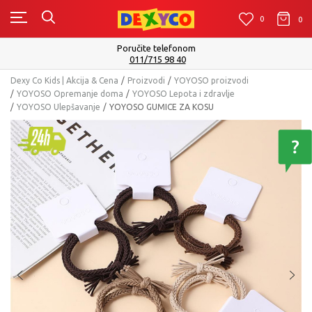
0
0
0
Poručite telefonom
011/715 98 40
Dexy Co Kids | Akcija & Cena
Proizvodi
YOYOSO proizvodi
YOYOSO Opremanje doma
YOYOSO Lepota i zdravlje
YOYOSO Ulepšavanje
YOYOSO GUMICE ZA KOSU