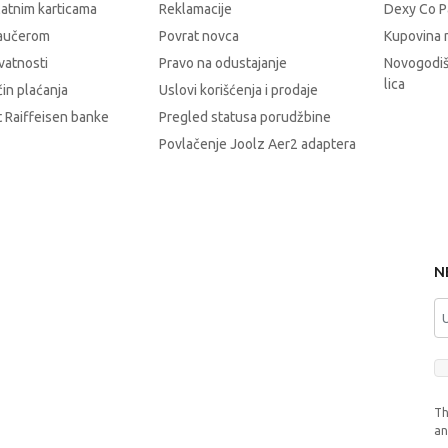
latnim karticama
Reklamacije
Dexy Co P
vaučerom
Povrat novca
Kupovina 
ivatnosti
Pravo na odustajanje
Novogodiš
lica
čin plaćanja
Uslovi korišćenja i prodaje
 Raiffeisen banke
Pregled statusa porudžbine
Povlačenje Joolz Aer2 adaptera
N
Th
a