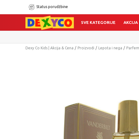
Status porudžbine
SVE KATEGORIJE
AKCIJA
Dexy Co Kids | Akcija & Cena
Proizvodi
Lepota i nega
Parfemi