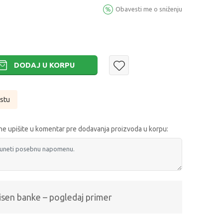
Obavesti me o sniženju
DODAJ U KORPU
istu
e upišite u komentar pre dodavanja proizvoda u korpu:
isen banke – pogledaj primer