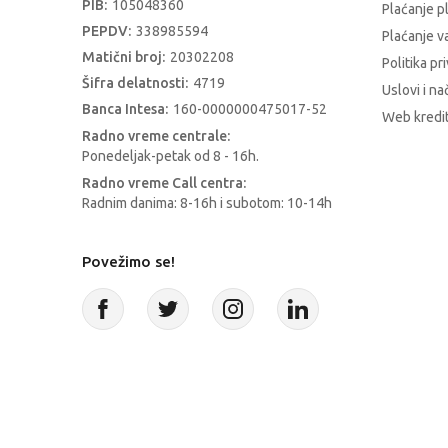
PIB:
105048360
Plaćanje p
PEPDV:
338985594
Plaćanje 
Matični broj:
20302208
Politika pr
Šifra delatnosti:
4719
Uslovi i na
Banca Intesa:
160-0000000475017-52
Web kredit
Radno vreme centrale:
Ponedeljak-petak od 8 - 16h.
Radno vreme Call centra:
Radnim danima: 8-16h i subotom: 10-14h
Povežimo se!