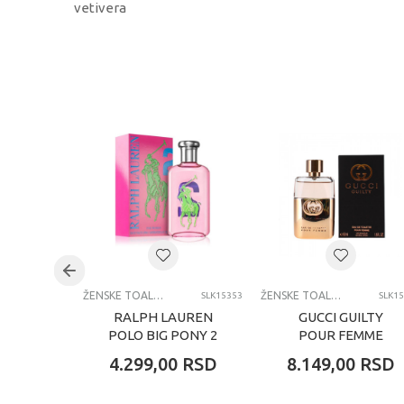
vetivera
KARAKTERISTIKA
Kategorija
Brend
Pol
Uzrast
Kategorija
ŽENSKE TOALETNE VODE
ŽENSKE TOALETNE VODE
SLK15353
SLK1
RALPH LAUREN
GUCCI GUILTY
POLO BIG PONY 2
POUR FEMME
ŽENSKA
ŽENSKA
4.299,00
RSD
8.149,00
RSD
TOALETNA VODA
TOALETNA VODA
100ML EDT
50ML EDT