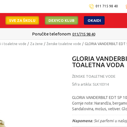
011 715 98 40
SVE ZA ŠKOLU
DEXYCO KLUB
OKAIDI
Poručite telefonom
011/715 98 40
 i toaletne vode
Za žene
Ženske toaletne vode
GLORIA VANDERBILT EDT
GLORIA VANDERBI
TOALETNA VODA
ŽENSKE TOALETNE VODE
Šifra artikla:
SLK10314
GLORIA VANDERBILT EDT SP 10
Gornje note: Narandža, bergamot, 
Sandalovina, mošus, vetiver. Glo
Napomena
:
Svi parfemi u našoj