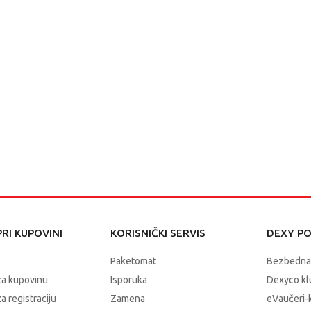
RI KUPOVINI
KORISNIČKI SERVIS
DEXY P
Paketomat
Bezbedna
za kupovinu
Isporuka
Dexyco klu
a registraciju
Zamena
eVaučeri-