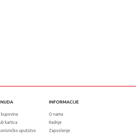
ONUDA
INFORMACIJE
 kupovina
O nama
b kartica
Radnje
korisničko uputstvo
Zaposlenje