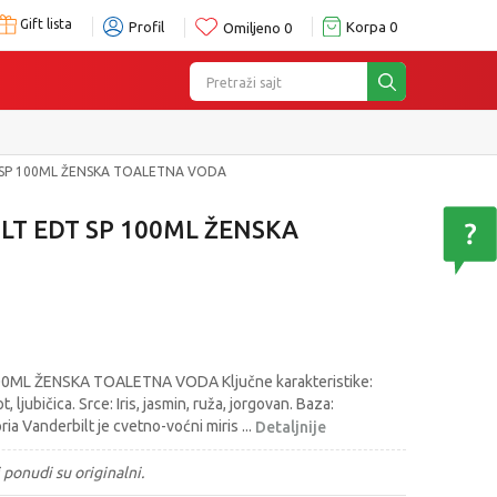
Gift lista
Profil
Korpa
0
Omiljeno
0
Pretraži sajt
 SP 100ML ŽENSKA TOALETNA VODA
LT EDT SP 100ML ŽENSKA
0ML ŽENSKA TOALETNA VODA Ključne karakteristike:
ljubičica. Srce: Iris, jasmin, ruža, jorgovan. Baza:
ria Vanderbilt je cvetno-voćni miris
...
Detaljnije
 ponudi su originalni.