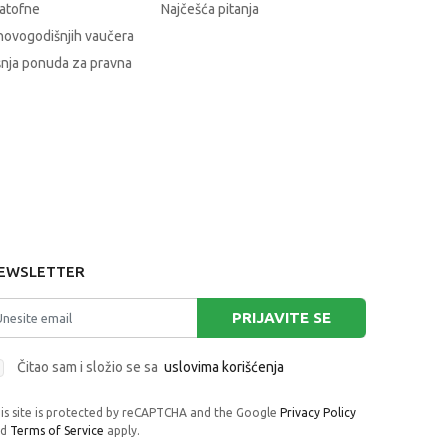
atofne
Najčešća pitanja
novogodišnjih vaučera
nja ponuda za pravna
EWSLETTER
PRIJAVITE SE
Čitao sam i složio se sa
uslovima korišćenja
is site is protected by reCAPTCHA and the Google
Privacy Policy
nd
Terms of Service
apply.