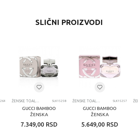
VREDNOST
SLIČNI PROIZVODI
Ženske toaletne vode
GLORIA VANDERBILT
devojčice
svi uzrasti
Zenske Toaletne
ŽENSKE TOALETNE VODE
ŽENSKE TOALETNE VODE
5264
SLK15258
SLK15257
GUCCI BAMBOO
GUCCI BAMBOO
ŽENSKA
ŽENSKA
TOALETNA VODA
TOALETNA VODA
7.349,00
RSD
5.649,00
RSD
50ML EDT
30ML EDT