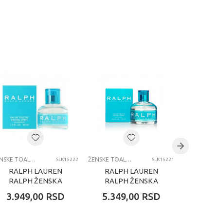
ŽENSKE TOALETNE VODE
ŽENSKE TOALETNE VODE
SLK15222
SLK15221
RALPH LAUREN
RALPH LAUREN
DS
RALPH ŽENSKA
RALPH ŽENSKA
WO
TOALETNA VODA
TOALETNA VODA
FEMM
3.949,00
RSD
5.349,00
RSD
4.49
50ML EDT
100ML EDT
TOAL
5