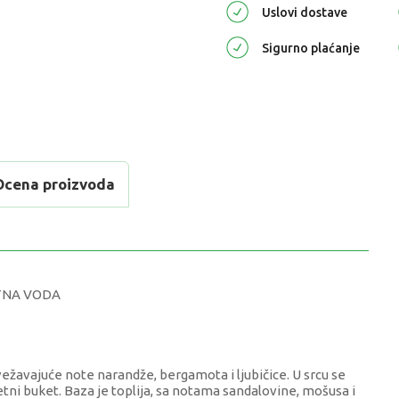
Uslovi dostave
Sigurno plaćanje
Ocena proizvoda
TNA VODA
vežavajuće note narandže, bergamota i ljubičice. U srcu se
cvetni buket. Baza je toplija, sa notama sandalovine, mošusa i