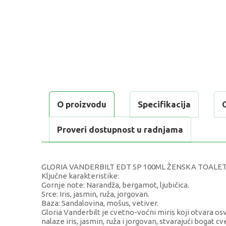
O proizvodu
Specifikacija
Proveri dostupnost u radnjama
GLORIA VANDERBILT EDT SP 100ML ŽENSKA TOALE
Ključne karakteristike:
Gornje note: Narandža, bergamot, ljubičica.
Srce: Iris, jasmin, ruža, jorgovan.
Baza: Sandalovina, mošus, vetiver.
Gloria Vanderbilt je cvetno-voćni miris koji otvara os
nalaze iris, jasmin, ruža i jorgovan, stvarajući bogat 