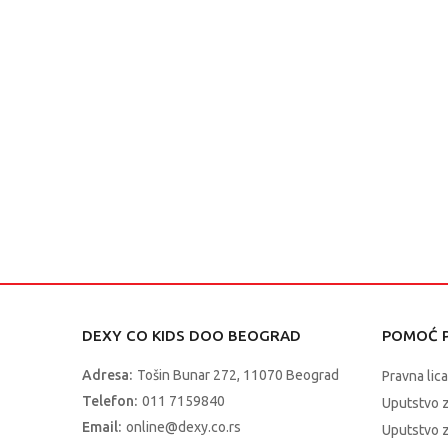
DEXY CO KIDS DOO BEOGRAD
POMOĆ P
Adresa:
Tošin Bunar 272, 11070 Beograd
Pravna lica
Telefon:
011 7159840
Uputstvo 
Email:
online@dexy.co.rs
Uputstvo z