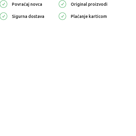
Povraćaj novca
Original proizvodi
Sigurna dostava
Plaćanje karticom