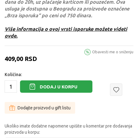
dana do 20h, uz plaćanje karticom ili pouzećem. Ova
usluga je dostupna u Beogradu za proizvode označene
„Brza isporuka“ po ceni od 750 dinara.
Više informacija o ovoj vrsti isporuke možete videti
ovde.
Obavesti me o sniženju
409,00
RSD
Količina:
DODAJ U KORPU
Dodajte proizvod u gift listu
Ukoliko imate dodatne napomene upišite u komentar pre dodavanja
proizvoda u korpu: