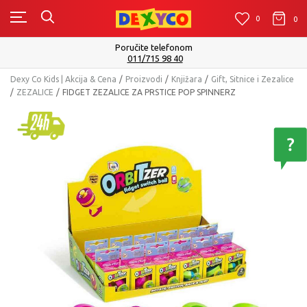
0
0
0
Isporuku možete očekivati u roku od 2 d
Pogledaj više
Dexy Co Kids | Akcija & Cena
Proizvodi
Knjižara
Gift, Sitnice i Zezalice
ZEZALICE
FIDGET ZEZALICE ZA PRSTICE POP SPINNERZ