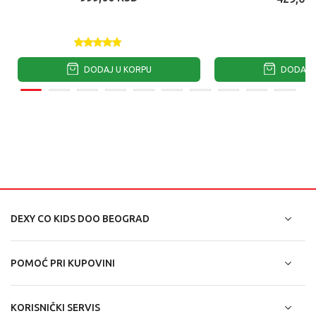
DODAJ U KORPU
DODAJ U
DEXY CO KIDS DOO BEOGRAD
POMOĆ PRI KUPOVINI
KORISNIČKI SERVIS