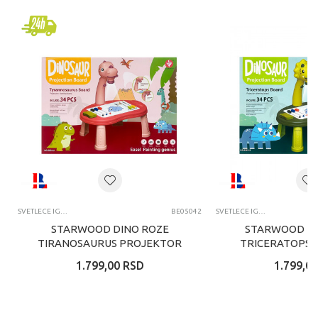
SVETLECE IGRACKE I ZIVOTINJE
BE05042
SVETLECE IGRACKE I ZIVOTINJE
STARWOOD DINO ROZE
STARWOOD DI
TIRANOSAURUS PROJEKTOR
TRICERATOPS 
SET ZA IGRU
SET ZA 
1.799,00
RSD
1.799,00