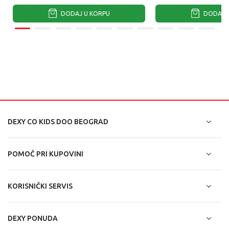
DODAJ U KORPU
DODAJ U
DEXY CO KIDS DOO BEOGRAD
POMOĆ PRI KUPOVINI
KORISNIČKI SERVIS
DEXY PONUDA