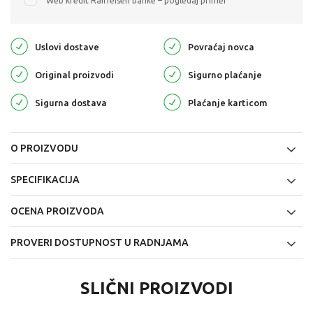
Web kredit Raiffeisen banke – pogledaj primer
Uslovi dostave
Povraćaj novca
Original proizvodi
Sigurno plaćanje
Sigurna dostava
Plaćanje karticom
O PROIZVODU
SPECIFIKACIJA
OCENA PROIZVODA
PROVERI DOSTUPNOST U RADNJAMA
SLIČNI PROIZVODI