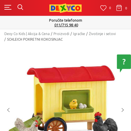
0
0
0
Isporuku možete očekivati u roku od 2 do 4 radna dana!
Pogledaj više
Dexy Co Kids | Akcija & Cena
Proizvodi
Igračke
Životinje i setovi
SCHLEICH POKRETNI KOKOSINJAC