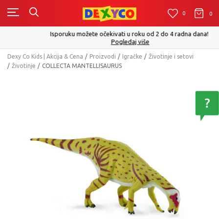
0
0
0
Isporuku možete očekivati u roku od 2 do 4 radna dana!
Pogledaj više
Dexy Co Kids | Akcija & Cena
Proizvodi
Igračke
Životinje i setovi
Životinje
COLLECTA MANTELLISAURUS