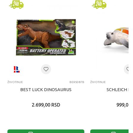
ŽIVOTINJE
BERS087B
ŽIVOTINJE
BEST LUCK DINOSAURUS
SCHLEICH K
2.699,00
RSD
999,00