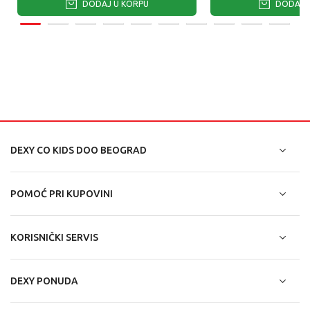
DODAJ U KORPU
DODAJ U
DEXY CO KIDS DOO BEOGRAD
POMOĆ PRI KUPOVINI
KORISNIČKI SERVIS
DEXY PONUDA