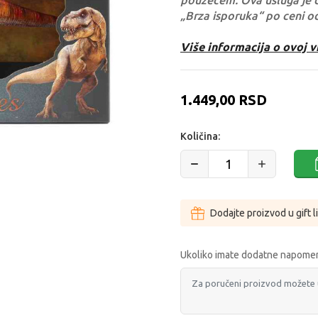
pouzećem. Ova usluga je 
„Brza isporuka“ po ceni o
Više informacija o ovoj v
1.449,00
RSD
Količina:
Dodajte proizvod u gift l
Ukoliko imate dodatne napomen