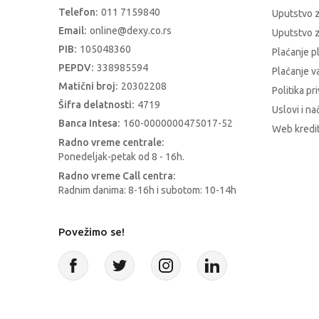
Telefon:
011 7159840
Uputstvo 
Email:
online@dexy.co.rs
Uputstvo z
PIB:
105048360
Plaćanje p
PEPDV:
338985594
Plaćanje 
Matični broj:
20302208
Politika pr
Šifra delatnosti:
4719
Uslovi i na
Banca Intesa:
160-0000000475017-52
Web kredit
Radno vreme centrale:
Ponedeljak-petak od 8 - 16h.
Radno vreme Call centra:
Radnim danima: 8-16h i subotom: 10-14h
Povežimo se!