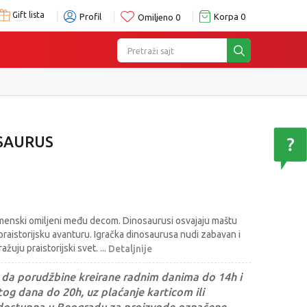
Gift lista
Profil
Korpa
0
Omiljeno
0
Pretraži sajt
SAURUS
menski omiljeni među decom. Dinosaurusi osvajaju maštu
praistorijsku avanturu. Igračka dinosaurusa nudi zabavan i
ažuju praistorijski svet.
...
Detaljnije
da porudžbine kreirane radnim danima do 14h i
og dana do 20h, uz plaćanje karticom ili