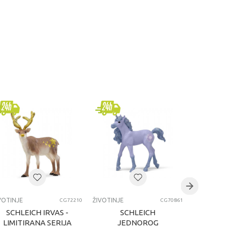
VOTINJE
ŽIVOTINJE
ŽIVOTINJE
CG72210
CG70861
SCHLEICH IRVAS -
SCHLEICH
SCHLE
LIMITIRANA SERIJA
JEDNOROG
ST