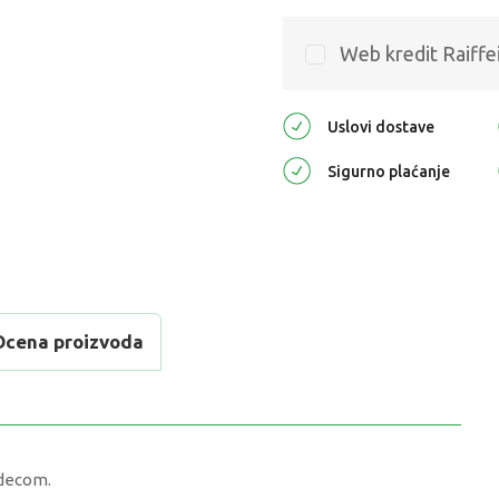
Web kredit Raiffe
Uslovi dostave
Sigurno plaćanje
Ocena proizvoda
 decom.