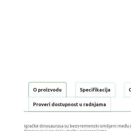
O proizvodu
Specifikacija
Proveri dostupnost u radnjama
Igračke dinosaurusa su bezvremenski omiljeni među