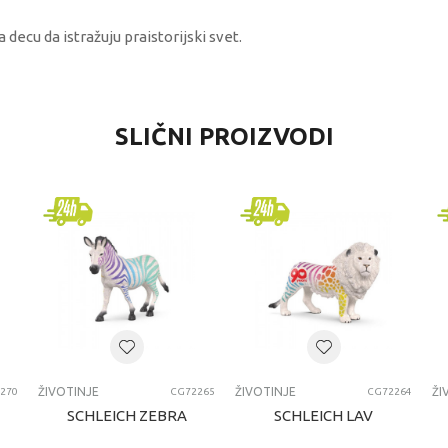
decu da istražuju praistorijski svet.
VREDNOST
SLIČNI PROIZVODI
Životinje
Best Luck
univerzalno
ŽIVOTINJE
ŽIVOTINJE
ŽIVOTINJE
ŽI
270
CG72265
CG72264
SCHLEICH ZEBRA
SCHLEICH LAV