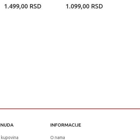
ZDREBE
1.499,00
RSD
1.099,00
RSD
2.90
ONUDA
INFORMACIJE
 kupovina
O nama