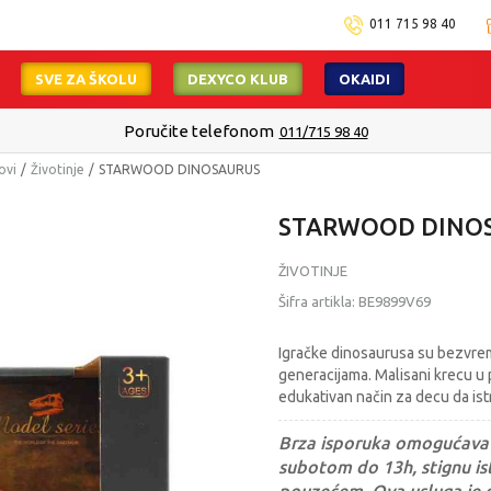
011 715 98 40
SVE ZA ŠKOLU
DEXYCO KLUB
OKAIDI
Poručite telefonom
011/715 98 40
ovi
Životinje
STARWOOD DINOSAURUS
STARWOOD DINO
ŽIVOTINJE
Šifra artikla:
BE9899V69
Igračke dinosaurusa su bezvre
generacijama. Malisani krecu u 
edukativan način za decu da istr
Brza isporuka omogućava 
subotom do 13h, stignu ist