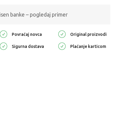
isen banke – pogledaj primer
Povraćaj novca
Original proizvodi
Sigurna dostava
Plaćanje karticom