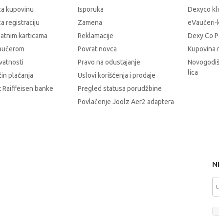
za kupovinu
Isporuka
Dexyco klu
a registraciju
Zamena
eVaučeri-
latnim karticama
Reklamacije
Dexy Co P
vaučerom
Povrat novca
Kupovina 
ivatnosti
Pravo na odustajanje
Novogodiš
lica
čin plaćanja
Uslovi korišćenja i prodaje
 Raiffeisen banke
Pregled statusa porudžbine
Povlačenje Joolz Aer2 adaptera
N