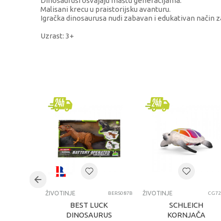
Dinosaurusi osvajaju maštu generacijama.
Malisani krecu u praistorijsku avanturu.
Igračka dinosaurusa nudi zabavan i edukativan način za 
Uzrast: 3+
KARAKTERISTIKA
Kategorija
Brend
Pol
Kategorija
ŽIVOTINJE
ŽIVOTINJE
BERS087B
CG72
BEST LUCK
SCHLEICH
DINOSAURUS
KORNJAČA