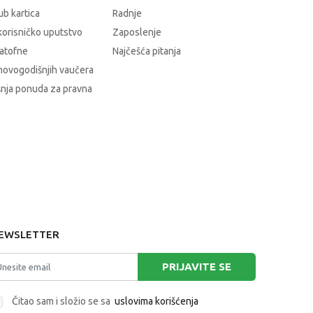
b kartica
Radnje
korisničko uputstvo
Zaposlenje
atofne
Najčešća pitanja
novogodišnjih vaučera
nja ponuda za pravna
EWSLETTER
PRIJAVITE SE
Čitao sam i složio se sa
uslovima korišćenja