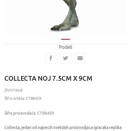
Podeli
COLLECTA NOJ 7.5CM X 9CM
ŽIVOTINJE
Šifra artikla:
CT88459
Šifra proizvođača:
CT88459
Collecta, jedan od najvecih svetskih proizvodjaca igracaka replika