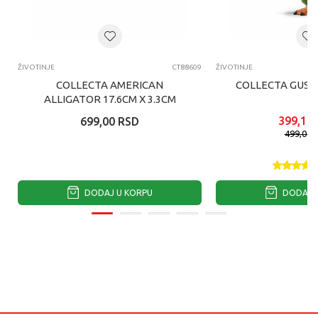
ŽIVOTINJE
CT88609
ŽIVOTINJE
COLLECTA AMERICAN
COLLECTA GUSKA
ALLIGATOR 17.6CM X 3.3CM
399,19
699,00
RSD
499,00
DODAJ U KORPU
DODAJ U