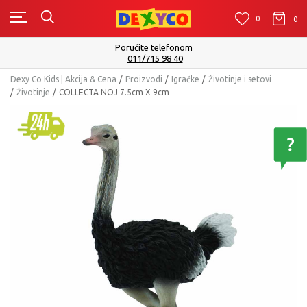
0
0
0
Poručite telefonom
011/715 98 40
Dexy Co Kids | Akcija & Cena
Proizvodi
Igračke
Životinje i setovi
Životinje
COLLECTA NOJ 7.5cm X 9cm