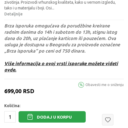
zivotinja. Proizvodi vrhunskog kvaliteta, kako u vernom izgledu,
tako i u materijalu i boji. Osi
...
Detaljnije
Brza isporuka omogućava da porudžbine kreirane
radnim danima do 14h i subotom do 13h, stignu istog
dana do 20h, uz plaćanje karticom ili pouzećem. Ova
usluga je dostupna u Beogradu za proizvode označene
„Brza isporuka“ po ceni od 750 dinara.
Više informacija o ovoj vrsti isporuke možete videti
ovde.
Obavesti me o sniženju
699,00
RSD
Količina:
DODAJ U KORPU