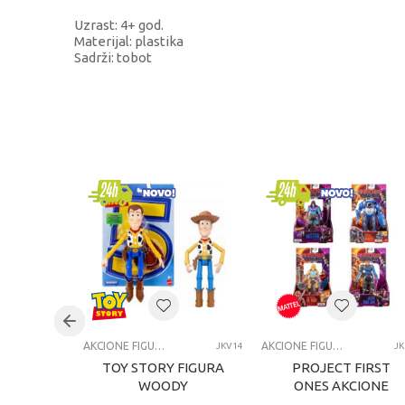
Uzrast: 4+ god.
Materijal: plastika
Sadrži: tobot
KARAKTERISTIKA
Kategorija
Brend
Pol
Uzrast
Kategorija
AKCIONE FIGURE I SETOVI
AKCIONE FIGURE I SETOVI
JKV14
JK
TOY STORY FIGURA
PROJECT FIRST
WOODY
ONES AKCIONE
FIGURE