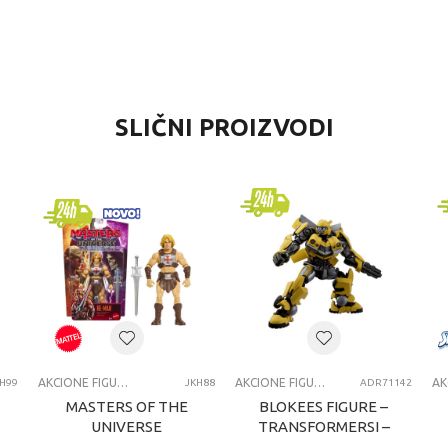
VREDNOST
SLIČNI PROIZVODI
Akcione figure i setovi
Tobot
dečaci
4-6 godina
AKCIONE FIGURE
AKCIONE FIGURE I SETOVI
AKCIONE FIGURE I SETOVI
H99
JKH88
ADR71142
MASTERS OF THE
BLOKEES FIGURE –
UNIVERSE
TRANSFORMERSI –
OSNOVNE FIGURE
CLASSIC