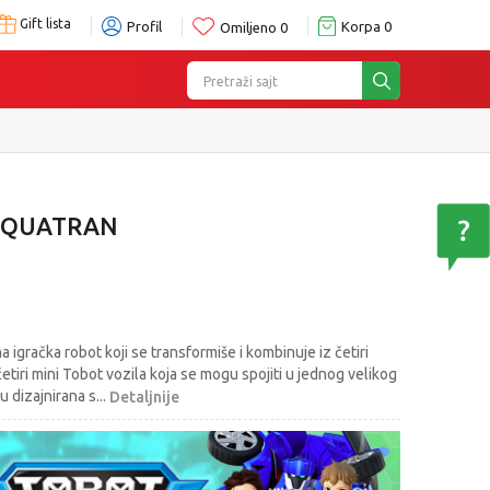
Gift lista
Profil
Korpa
0
Omiljeno
0
Pretraži sajt
G QUATRAN
igračka robot koji se transformiše i kombinuje iz četiri
 četiri mini Tobot vozila koja se mogu spojiti u jednog velikog
u dizajnirana s
...
Detaljnije