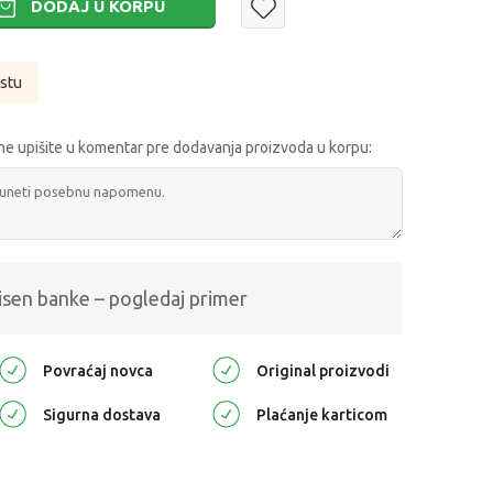
DODAJ U KORPU
istu
e upišite u komentar pre dodavanja proizvoda u korpu:
isen banke – pogledaj primer
Povraćaj novca
Original proizvodi
Sigurna dostava
Plaćanje karticom