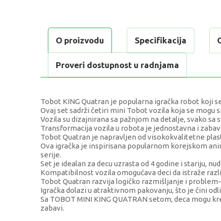
O proizvodu
Specifikacija
Proveri dostupnost u radnjama
Tobot KING Quatran je popularna igračka robot koji se 
Ovaj set sadrži četiri mini Tobot vozila koja se mogu s
Vozila su dizajnirana sa pažnjom na detalje, svako sa
Transformacija vozila u robota je jednostavna i zabav
Tobot Quatran je napravljen od visokokvalitetne plastike
Ova igračka je inspirisana popularnom korejskom an
serije.
Set je idealan za decu uzrasta od 4 godine i stariju, n
Kompatibilnost vozila omogućava deci da istraže razl
Tobot Quatran razvija logičko razmišljanje i problem-
Igračka dolazi u atraktivnom pakovanju, što je čini od
Sa TOBOT MINI KING QUATRAN setom, deca mogu kreirat
zabavi.