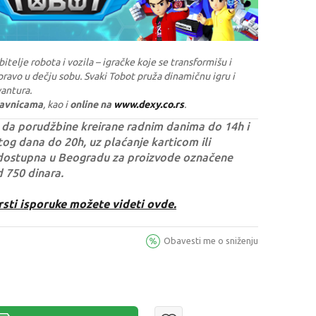
bitelje robota i vozila – igračke koje se transformišu i
pravo u dečju sobu. Svaki Tobot pruža dinamičnu igru i
antura.
davnicama
, kao i
online na
www.dexy.co.rs
.
da porudžbine kreirane radnim danima do 14h i
og dana do 20h, uz plaćanje karticom ili
dostupna u Beogradu za proizvode označene
d 750 dinara.
rsti isporuke možete videti ovde.
Obavesti me o sniženju