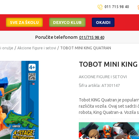
011 715 98 40
SVE ZA ŠKOLU
DEXYCO KLUB
OKAIDI
Poručite telefonom
011/715 98 40
 i oružje
Akcione figure i setovi
TOBOT MINI KING QUATRAN
TOBOT MINI KIN
AKCIONE FIGURE I SETOVI
Šifra artikla:
AT301147
Tobot KING Quatran je popularna 
različita vozila. Ovaj set sadrži
robota, King Quatran-a. Vozila s