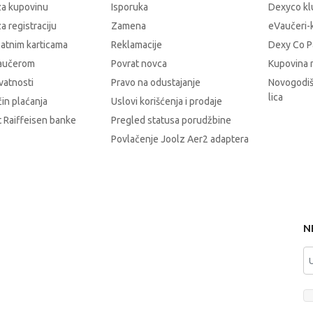
za kupovinu
Isporuka
Dexyco klu
a registraciju
Zamena
eVaučeri-
latnim karticama
Reklamacije
Dexy Co P
vaučerom
Povrat novca
Kupovina 
ivatnosti
Pravo na odustajanje
Novogodiš
lica
čin plaćanja
Uslovi korišćenja i prodaje
 Raiffeisen banke
Pregled statusa porudžbine
Povlačenje Joolz Aer2 adaptera
N