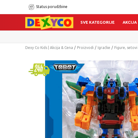
Status porudžbine
SVE KATEGORIJE
AKCIJA
Dexy Co Kids | Akcija & Cena
Proizvodi
Igračke
Figure, setovi