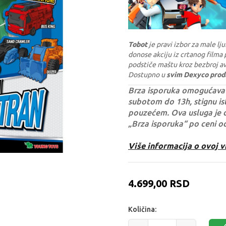
Tobot
je pravi izbor za male lju
donose akciju iz crtanog filma 
podstiče maštu kroz bezbroj av
Dostupno u
svim Dexyco pro
Brza isporuka omogućava 
subotom do 13h, stignu ist
pouzećem. Ova usluga je 
„Brza isporuka“ po ceni o
Više informacija o ovoj v
4.699,00
RSD
Količina: