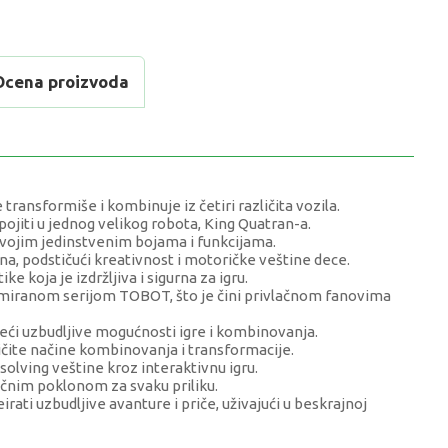
Ocena proizvoda
transformiše i kombinuje iz četiri različita vozila.
pojiti u jednog velikog robota, King Quatran-a.
 svojim jedinstvenim bojama i funkcijama.
na, podstičući kreativnost i motoričke veštine dece.
 koja je izdržljiva i sigurna za igru.
imiranom serijom TOBOT, što je čini privlačnom fanovima
udeći uzbudljive mogućnosti igre i kombinovanja.
ičite načine kombinovanja i transformacije.
solving veštine kroz interaktivnu igru.
ličnim poklonom za svaku priliku.
i uzbudljive avanture i priče, uživajući u beskrajnoj