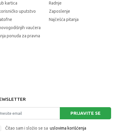
b kartica
Radnje
korisničko uputstvo
Zaposlenje
atofne
Najčešća pitanja
novogodišnjih vaučera
nja ponuda za pravna
EWSLETTER
PRIJAVITE SE
Čitao sam i složio se sa
uslovima korišćenja