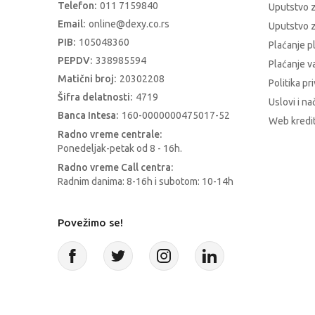
Telefon:
011 7159840
Uputstvo 
Email:
online@dexy.co.rs
Uputstvo z
PIB:
105048360
Plaćanje p
PEPDV:
338985594
Plaćanje 
Matični broj:
20302208
Politika pr
Šifra delatnosti:
4719
Uslovi i na
Banca Intesa:
160-0000000475017-52
Web kredit
Radno vreme centrale:
Ponedeljak-petak od 8 - 16h.
Radno vreme Call centra:
Radnim danima: 8-16h i subotom: 10-14h
Povežimo se!