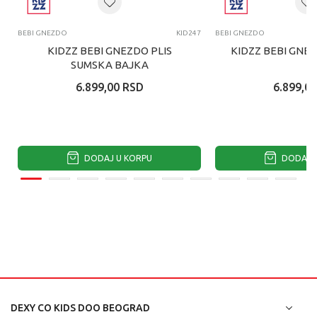
BEBI GNEZDO
KID247
BEBI GNEZDO
KIDZZ BEBI GNEZDO PLIS
KIDZZ BEBI GNEZ
SUMSKA BAJKA
6.899,00
RSD
6.899,00
DODAJ U KORPU
DODAJ U
DEXY CO KIDS DOO BEOGRAD