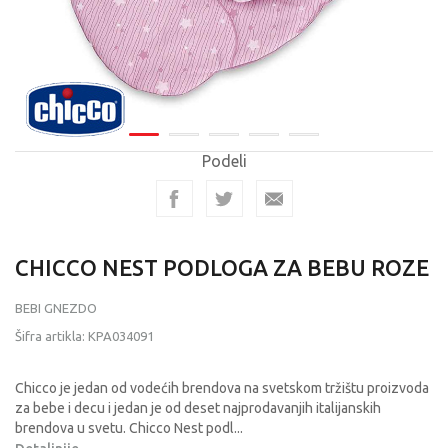
Podeli
CHICCO NEST PODLOGA ZA BEBU ROZE
BEBI GNEZDO
Šifra artikla:
KPA034091
Chicco je jedan od vodećih brendova na svetskom tržištu proizvoda
za bebe i decu i jedan je od deset najprodavanjih italijanskih
brendova u svetu. Chicco Nest podl
...