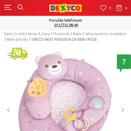
0
0
0
Poručite telefonom
011/715 98 40
Dexy Co Kids | Akcija & Cena
Proizvodi
Bebe
Sitna oprema i posteljina
Bebi gnezdo
CHICCO NEST PODLOGA ZA BEBU ROZE