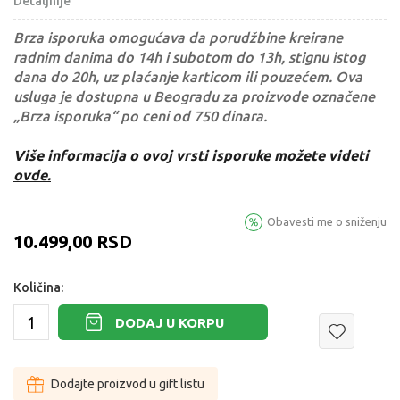
Detaljnije
Brza isporuka omogućava da porudžbine kreirane
radnim danima do 14h i subotom do 13h, stignu istog
dana do 20h, uz plaćanje karticom ili pouzećem. Ova
usluga je dostupna u Beogradu za proizvode označene
„Brza isporuka“ po ceni od 750 dinara.
Više informacija o ovoj vrsti isporuke možete videti
ovde.
Obavesti me o sniženju
10.499,00
RSD
Količina:
DODAJ U KORPU
Dodajte proizvod u gift listu