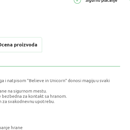
Sigurno plaćanje
Ocena proizvoda
ga i natpisom "Believe in Unicorn" donosi magiju u svaki
hrane na sigurnom mestu.
 je bezbedna za kontakt sa hranom.
lnom za svakodnevnu upotrebu.
panje hrane