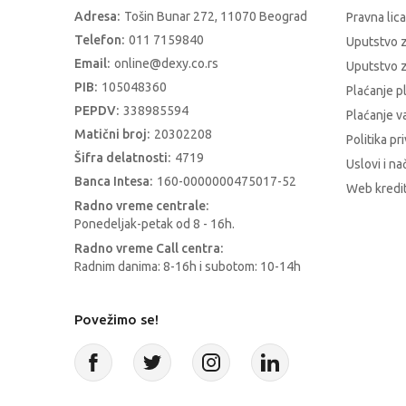
Adresa:
Tošin Bunar 272, 11070 Beograd
Pravna lica
Telefon:
011 7159840
Uputstvo 
Email:
online@dexy.co.rs
Uputstvo z
PIB:
105048360
Plaćanje p
PEPDV:
338985594
Plaćanje 
Matični broj:
20302208
Politika pr
Šifra delatnosti:
4719
Uslovi i na
Banca Intesa:
160-0000000475017-52
Web kredit
Radno vreme centrale:
Ponedeljak-petak od 8 - 16h.
Radno vreme Call centra:
Radnim danima: 8-16h i subotom: 10-14h
Povežimo se!