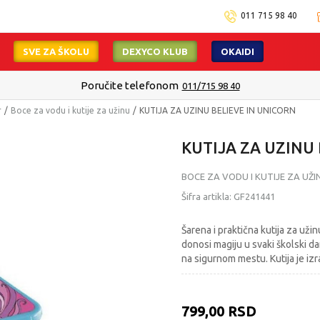
011 715 98 40
SVE ZA ŠKOLU
DEXYCO KLUB
OKAIDI
Poručite telefonom
011/715 98 40
r
Boce za vodu i kutije za užinu
KUTIJA ZA UZINU BELIEVE IN UNICORN
KUTIJA ZA UZINU
BOCE ZA VODU I KUTIJE ZA UŽI
Šifra artikla:
GF241441
Šarena i praktična kutija za už
donosi magiju u svaki školski da
na sigurnom mestu. Kutija je iz
799,00
RSD