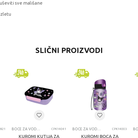
uševiti sve mališane
izletu
DNOST
SLIČNI PROIZVODI
za vodu i kutije za užinu
iti
jčice
godina
 ZA VODU I KUTIJE ZA UZINU
BOCE ZA VODU I KUTIJE ZA UŽINU
BOCE ZA VODU I KUTIJE ZA UŽINU
821
CPK14041
CPK14003
KUROMI KUTIJA ZA
KUROMI BOCA ZA