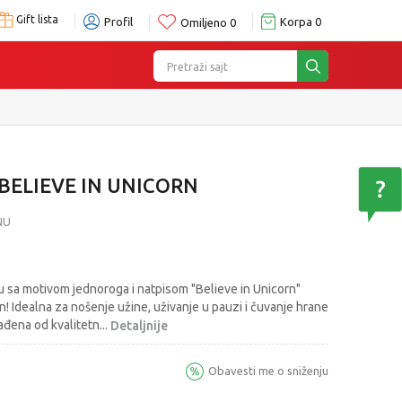
Gift lista
Profil
Korpa
0
Omiljeno
0
Pretraži sajt
 BELIEVE IN UNICORN
NU
inu sa motivom jednoroga i natpisom "Believe in Unicorn"
n! Idealna za nošenje užine, uživanje u pauzi i čuvanje hrane
rađena od kvalitetn
...
Detaljnije
Obavesti me o sniženju