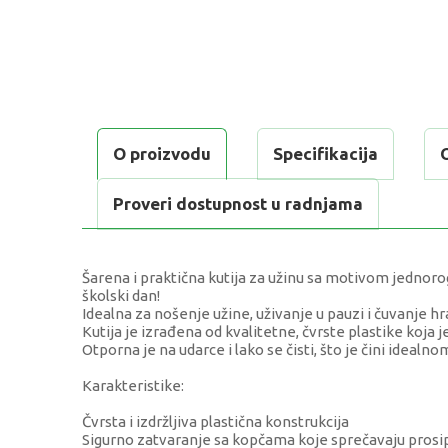
O proizvodu
Specifikacija
Proveri dostupnost u radnjama
Šarena i praktična kutija za užinu sa motivom jednoro
školski dan!
Idealna za nošenje užine, uživanje u pauzi i čuvanje 
Kutija je izrađena od kvalitetne, čvrste plastike koja
Otporna je na udarce i lako se čisti, što je čini idea
Karakteristike:
Čvrsta i izdržljiva plastična konstrukcija
Sigurno zatvaranje sa kopčama koje sprečavaju prosi