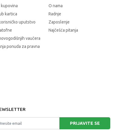
 kupovina
O nama
b kartica
Radnje
korisničko uputstvo
Zaposlenje
atofne
Najčešća pitanja
novogodišnjih vaučera
nja ponuda za pravna
EWSLETTER
PRIJAVITE SE