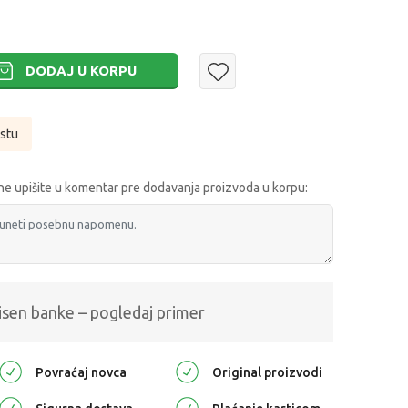
DODAJ U KORPU
istu
e upišite u komentar pre dodavanja proizvoda u korpu:
isen banke – pogledaj primer
Povraćaj novca
Original proizvodi