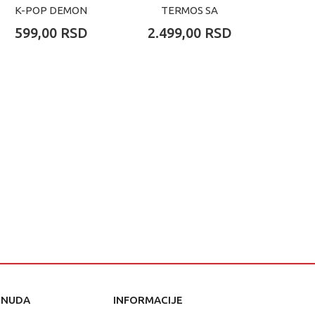
K-POP DEMON
TERMOS SA
TE
HUNTERS
DRSKOM
D
599,00
RSD
2.499,00
RSD
2.49
ONUDA
INFORMACIJE