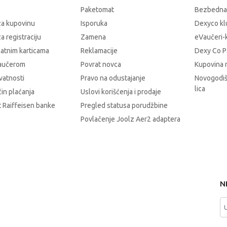
Paketomat
Bezbedna
za kupovinu
Isporuka
Dexyco klu
a registraciju
Zamena
eVaučeri-
latnim karticama
Reklamacije
Dexy Co P
vaučerom
Povrat novca
Kupovina 
ivatnosti
Pravo na odustajanje
Novogodiš
lica
čin plaćanja
Uslovi korišćenja i prodaje
 Raiffeisen banke
Pregled statusa porudžbine
Povlačenje Joolz Aer2 adaptera
N