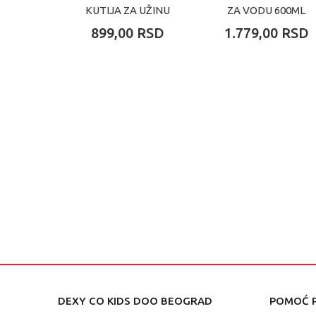
KUTIJA ZA UŽINU
ZA VODU 600ML
PINK
PINK
899,00
RSD
1.779,00
RSD
DEXY CO KIDS DOO BEOGRAD
POMOĆ P