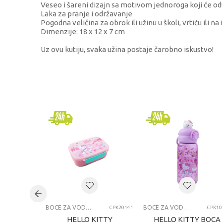
Veseo i šareni dizajn sa motivom jednoroga koji će od
Laka za pranje i održavanje
Pogodna veličina za obrok ili užinu u školi, vrtiću ili na 
Dimenzije: 18 x 12 x 7 cm
Uz ovu kutiju, svaka užina postaje čarobno iskustvo!
KARAKTERISTIKA
VRE
Kategorija
Boce 
Brend
Graff
Pol
devo
Uzrast
7-8 
Kategorija
BOCE
BOCE ZA VODU I KUTIJE ZA UŽINU
BOCE ZA VODU I KUTIJE ZA UŽINU
CPK20141
CPK10
HELLO KITTY
HELLO KITTY BOCA