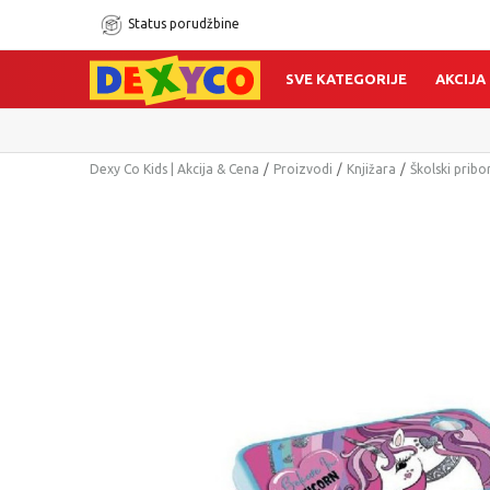
Status porudžbine
SVE KATEGORIJE
AKCIJA
Dexy Co Kids | Akcija & Cena
Proizvodi
Knjižara
Školski pribo