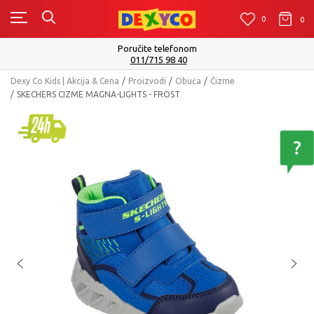
0
0
0
Poručite telefonom
011/715 98 40
Dexy Co Kids | Akcija & Cena
Proizvodi
Obuća
Čizme
SKECHERS CIZME MAGNA-LIGHTS - FROST