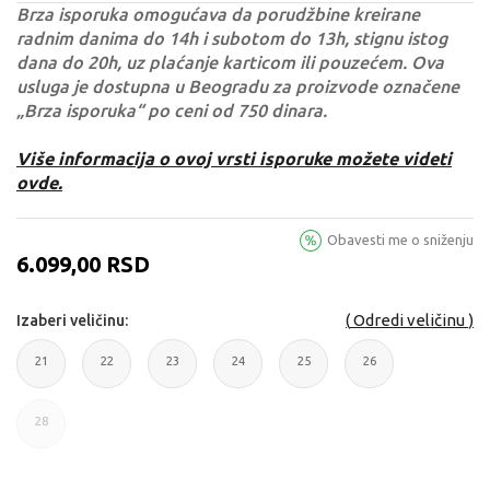
Brza isporuka omogućava da porudžbine kreirane
radnim danima do 14h i subotom do 13h, stignu istog
dana do 20h, uz plaćanje karticom ili pouzećem. Ova
usluga je dostupna u Beogradu za proizvode označene
„Brza isporuka“ po ceni od 750 dinara.
Više informacija o ovoj vrsti isporuke možete videti
ovde.
Obavesti me o sniženju
6.099,00
RSD
Odredi veličinu
Izaberi veličinu:
21
22
23
24
25
26
21
22
23
24
25
26
28
28