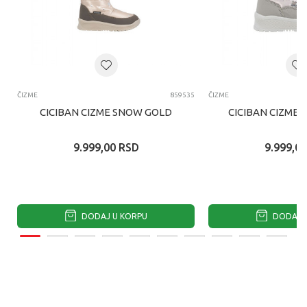
ČIZME
859535
ČIZME
CICIBAN CIZME SNOW GOLD
CICIBAN CIZME 
9.999,00
RSD
9.999,00
DODAJ U KORPU
DODAJ U