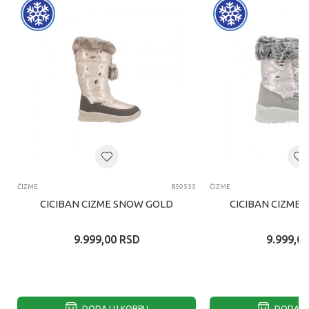
ČIZME
859535
ČIZME
CICIBAN CIZME SNOW GOLD
CICIBAN CIZME 
9.999,00
RSD
9.999,00
DODAJ U KORPU
DODAJ U