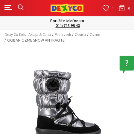
0
0
0
Poručite telefonom
011/715 98 40
Dexy Co Kids | Akcija & Cena
Proizvodi
Obuća
Čizme
CICIBAN CIZME SNOW ANTRACITE