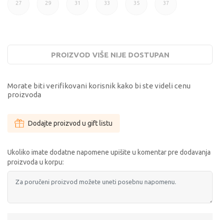
27
29
31
33
35
37
27
29
31
33
35
37
PROIZVOD VIŠE NIJE DOSTUPAN
Morate biti verifikovani korisnik kako bi ste videli cenu
proizvoda
Dodajte proizvod u gift listu
Ukoliko imate dodatne napomene upišite u komentar pre dodavanja
proizvoda u korpu: