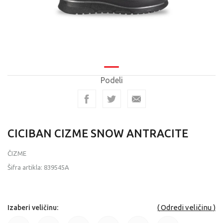
Podeli
CICIBAN CIZME SNOW ANTRACITE
ČIZME
Šifra artikla:
839545A
Odredi veličinu
Izaberi veličinu: