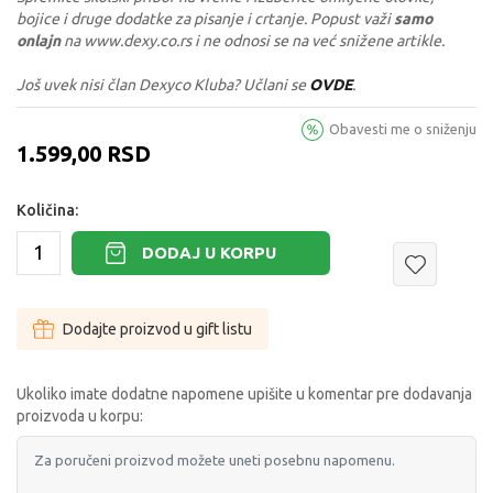
bojice i druge dodatke za pisanje i crtanje. Popust važi
samo
onlajn
na www.dexy.co.rs i ne odnosi se na već snižene artikle.
Još uvek nisi član Dexyco Kluba? Učlani se
OVDE
.
Obavesti me o sniženju
1.599,00
RSD
Količina:
DODAJ U KORPU
Dodajte proizvod u gift listu
Ukoliko imate dodatne napomene upišite u komentar pre dodavanja
proizvoda u korpu: