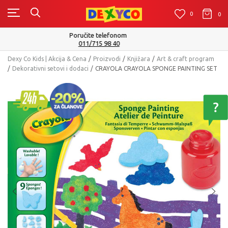
0
0
0
Isporuku možete očekivati u roku od 2 do 4 radna dana!
Pogledaj više
Dexy Co Kids | Akcija & Cena
Proizvodi
Knjižara
Art & craft program
Dekorativni setovi i dodaci
CRAYOLA CRAYOLA SPONGE PAINTING SET