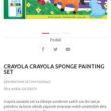
Podeli
CRAYOLA CRAYOLA SPONGE PAINTING
SET
DEKORATIVNI SETOVI I DODACI
Šifra artikla:
GA256273
Crayola zanatski set za slikanje sunđerom sadrži sve što vam je
potrebno da biste odmah započeli stvaranje vedrih umetničkih dela