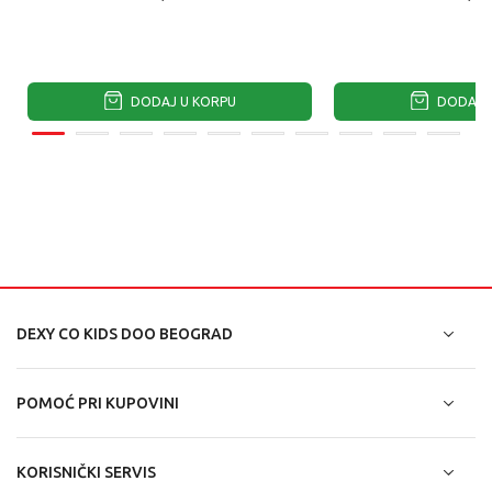
DODAJ U KORPU
DODAJ U
DEXY CO KIDS DOO BEOGRAD
POMOĆ PRI KUPOVINI
KORISNIČKI SERVIS