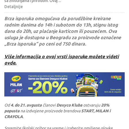
sa životinjama i prirodom. Ovaj
...
Detaljnije
Brza isporuka omogućava da porudžbine kreirane
radnim danima do 14h i subotom do 13h, stignu istog
dana do 20h, uz plaćanje karticom ili pouzećem. Ova
usluga je dostupna u Beogradu za proizvode označene
„Brza isporuka“ po ceni od 750 dinara.
Više informacija o ovoj vrsti isporuke možete videti
ovde.
Od
4. do 21. avgusta
članovi
Dexyco Kluba
ostvaruju
20%
popusta
na izdvojene proizvode brendova
START, MILAN i
CRAYOLA
.
Spremite školski pribor na vreme i izaberite omiljene olovke,