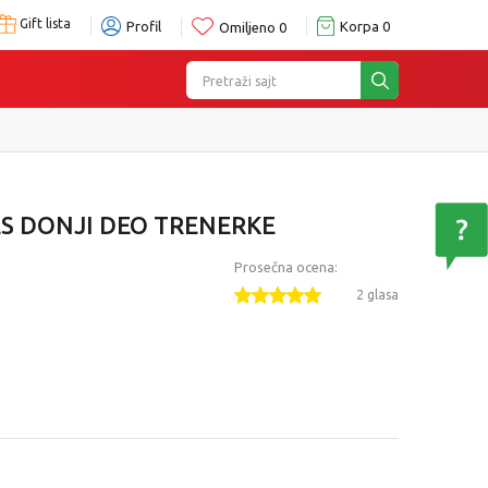
Gift lista
Profil
Korpa
0
Omiljeno
0
Pretraži sajt
S DONJI DEO TRENERKE
Prosečna ocena:
2 glasa