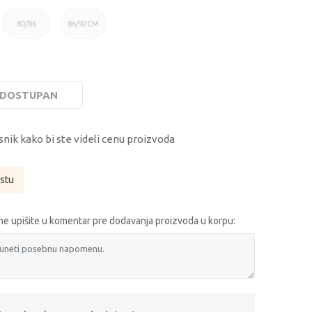
80/86
86/92CM
80/86CM
86/92CM
E DOSTUPAN
snik kako bi ste videli cenu proizvoda
istu
e upišite u komentar pre dodavanja proizvoda u korpu: