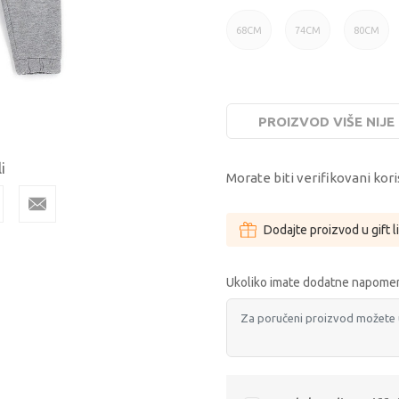
68CM
74CM
80CM
68CM
74CM
80CM
PROIZVOD VIŠE NIJ
i
Morate biti verifikovani kori
Dodajte proizvod u gift l
Ukoliko imate dodatne napomen