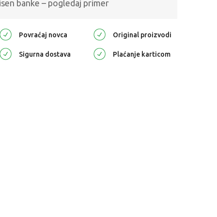
isen banke – pogledaj primer
Povraćaj novca
Original proizvodi
Sigurna dostava
Plaćanje karticom