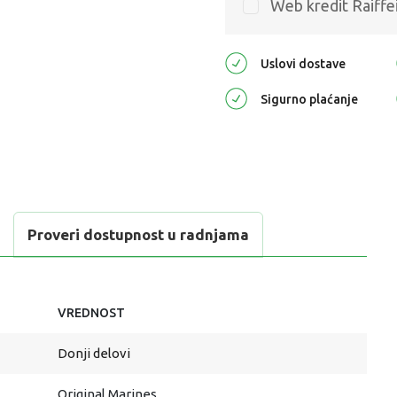
Web kredit Raiffe
Uslovi dostave
Sigurno plaćanje
Proveri dostupnost u radnjama
VREDNOST
Donji delovi
Original Marines