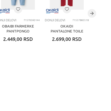
NJI DELOVI
DONJI DELOVI
DONJI DELO
715700K0144
715578K0518
OBAIBI FARMERKE
OKAIDI
PANTPONGO
PANTALONE TOILE
PANTA
2.449,00
RSD
2.699,00
RSD
2.69