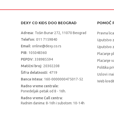
DEXY CO KIDS DOO BEOGRAD
POMOĆ P
Adresa:
Tošin Bunar 272, 11070 Beograd
Pravna lica
Telefon:
011 7159840
Uputstvo 
Email:
online@dexy.co.rs
Uputstvo z
PIB:
105048360
Plaćanje p
PEPDV:
338985594
Plaćanje 
Matični broj:
20302208
Politika pr
Šifra delatnosti:
4719
Uslovi i na
Banca Intesa:
160-0000000475017-52
Web kredit
Radno vreme centrale:
Ponedeljak-petak od 8 - 16h.
Radno vreme Call centra:
Radnim danima: 8-16h i subotom: 10-14h