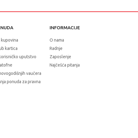
ONUDA
INFORMACIJE
 kupovina
O nama
b kartica
Radnje
korisničko uputstvo
Zaposlenje
atofne
Najčešća pitanja
novogodišnjih vaučera
nja ponuda za pravna