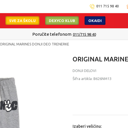
011 715 98 40
SVE ZA ŠKOLU
DEXYCO KLUB
OKAIDI
Poručite telefonom
011/715 98 40
ORIGINAL MARINES DONJI DEO TRENERKE
ORIGINAL MARINE
DONJI DELOVI
Šifra artikla:
B626NM13
Izaberi veličinu: