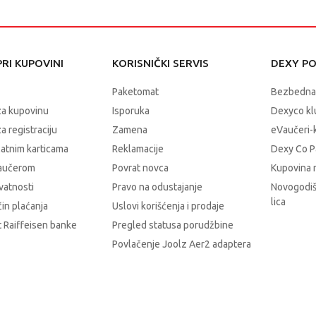
RI KUPOVINI
KORISNIČKI SERVIS
DEXY P
Paketomat
Bezbedna
za kupovinu
Isporuka
Dexyco klu
a registraciju
Zamena
eVaučeri-
latnim karticama
Reklamacije
Dexy Co P
vaučerom
Povrat novca
Kupovina 
ivatnosti
Pravo na odustajanje
Novogodiš
lica
čin plaćanja
Uslovi korišćenja i prodaje
 Raiffeisen banke
Pregled statusa porudžbine
Povlačenje Joolz Aer2 adaptera