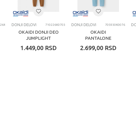
DONJI DELOVI
DONJI DELOVI
DO
264
710226K0703
705930K0076
OKAIDI DONJI DEO
OKAIDI
JUMPLIGHT
PANTALONE
CEPOCHE
1.449,00
RSD
2.699,00
RSD