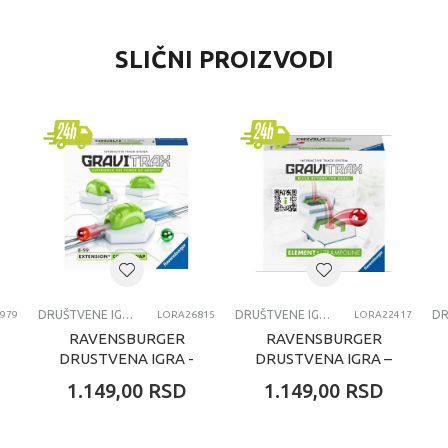
VREDNOST
SLIČNI PROIZVODI
Društvene igre i puzle
Ravensburger
univerzalno
8+ godina
DRUŠTVENE IGRE I PUZZLE
DRUŠTVENE IGRE I PUZLE
DRUŠTVENE IGRE I PUZLE
979
LORA26815
LORA22417
RAVENSBURGER
RAVENSBURGER
DRUSTVENA IGRA -
DRUSTVENA IGRA –
GRAVITRAX-
GRAVITRAX
1.149,00
RSD
1.149,00
RSD
ZAMENA BOJA
TRAMPOLINA
RA22417