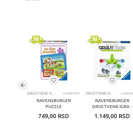
KARAKTERISTIKA
Kategorija
Brend
Pol
Uzrast
Kategorija
DRUŠTVENE IGRE I PUZLE
DRUŠTVENE IGRE I PUZLE
LORA07062
LORA26
RAVENSBURGER
RAVENSBURGER
PUZZLE
DRUSTVENA IGRA -
(SLAGALICE) - MOJE
GRAVITRAX
749,00
RSD
1.149,00
RSD
PRVE PUZZLE, 3 U
DODATAK SPINER
1, PAS, ZEC, MACKA