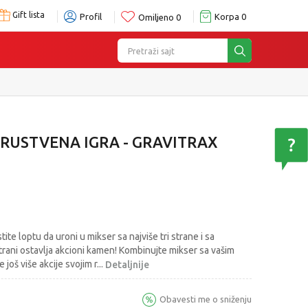
Gift lista
Profil
Korpa
0
Omiljeno
0
Pretraži sajt
RUSTVENA IGRA - GRAVITRAX
ite loptu da uroni u mikser sa najviše tri strane i sa
rani ostavlja akcioni kamen! Kombinujte mikser sa vašim
 još više akcije svojim r
...
Detaljnije
Obavesti me o sniženju