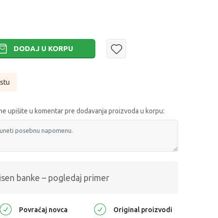
DODAJ U KORPU
istu
e upišite u komentar pre dodavanja proizvoda u korpu:
isen banke – pogledaj primer
Povraćaj novca
Original proizvodi