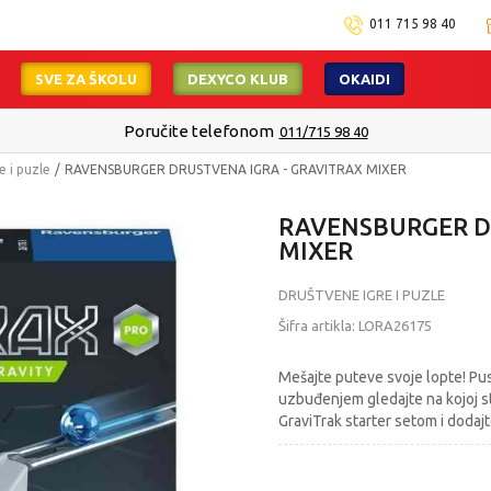
011 715 98 40
SVE ZA ŠKOLU
DEXYCO KLUB
OKAIDI
Poručite telefonom
011/715 98 40
e i puzle
RAVENSBURGER DRUSTVENA IGRA - GRAVITRAX MIXER
RAVENSBURGER D
MIXER
DRUŠTVENE IGRE I PUZLE
Šifra artikla:
LORA26175
Mešajte puteve svoje lopte! Pust
uzbuđenjem gledajte na kojoj st
GraviTrak starter setom i dodajte