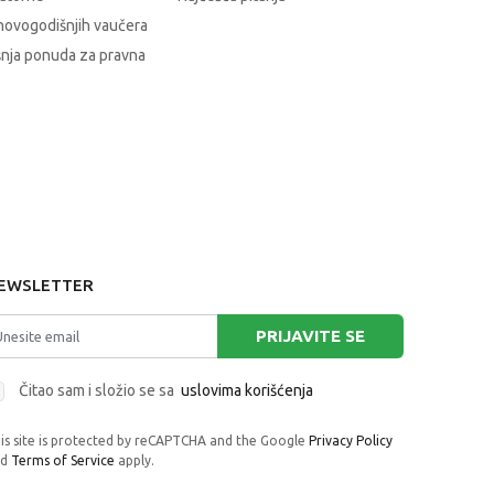
novogodišnjih vaučera
nja ponuda za pravna
EWSLETTER
PRIJAVITE SE
Čitao sam i složio se sa
uslovima korišćenja
is site is protected by reCAPTCHA and the Google
Privacy Policy
nd
Terms of Service
apply.