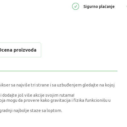
Sigurno plaćanje
Ocena proizvoda
ikser sa najviše tri strane i sa uzbuđenjem gledajte na kojoj
dodajte još više akcije svojim rutama!
ja mogu da provere kako gravitacija i fizika funkcionišu u
zgradnji najbolje staze sa loptom.