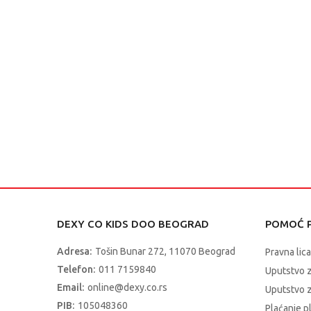
DEXY CO KIDS DOO BEOGRAD
POMOĆ P
Adresa:
Tošin Bunar 272, 11070 Beograd
Pravna lica
Telefon:
011 7159840
Uputstvo 
Email:
online@dexy.co.rs
Uputstvo z
PIB:
105048360
Plaćanje p