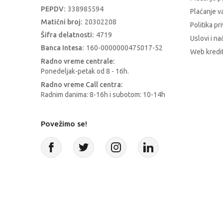
PEPDV:
338985594
Plaćanje 
Matični broj:
20302208
Politika pr
Šifra delatnosti:
4719
Uslovi i na
Banca Intesa:
160-0000000475017-52
Web kredit
Radno vreme centrale:
Ponedeljak-petak od 8 - 16h.
Radno vreme Call centra:
Radnim danima: 8-16h i subotom: 10-14h
Povežimo se!