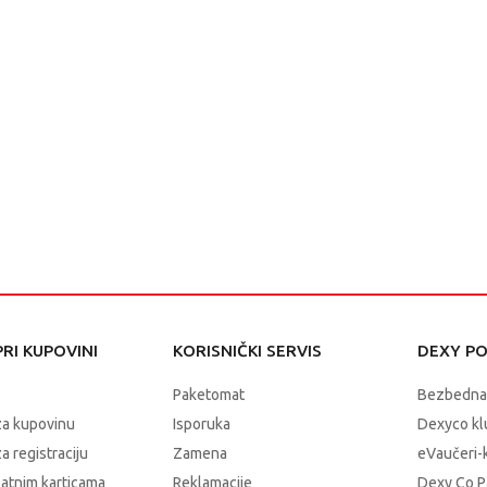
RI KUPOVINI
KORISNIČKI SERVIS
DEXY P
Paketomat
Bezbedna
za kupovinu
Isporuka
Dexyco klu
a registraciju
Zamena
eVaučeri-
latnim karticama
Reklamacije
Dexy Co P