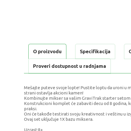
O proizvodu
Specifikacija
Proveri dostupnost u radnjama
Mešajte puteve svoje lopte! Pustite loptu da uroni u m
strani ostavlja akcioni kamen!
Kombinujte mikser sa vašim GraviTrak starter setom i 
Konstrukcioni komplet će zabaviti decu od 8 godina, ko
praksi.
Oni će takođe testirati svoju kreativnost i veštinu u i
Ovaj set uključuje 1X bazu miksera.
Uzrast:8+