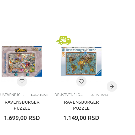
DRUŠTVENE IGRE I PUZLE
DRUŠTVENE IGRE I PUZLE
LORA16924
LORA15043
RAVENSBURGER
RAVENSBURGER
RAVE
PUZZLE
PUZZLE
(SLAGALICE) -
(SLAGALICE) -
(SL
1.699,00
RSD
1.149,00
RSD
1.14
FLINTSTONES
MAPA SVETA
DIN
RA16924