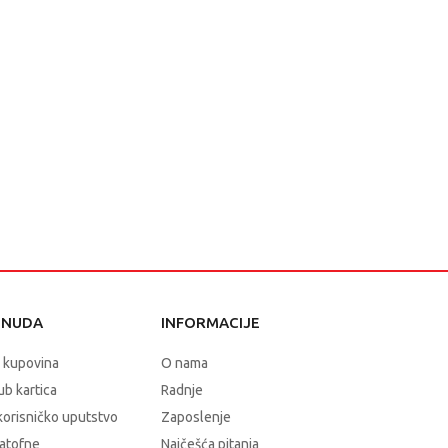
ONUDA
INFORMACIJE
 kupovina
O nama
b kartica
Radnje
korisničko uputstvo
Zaposlenje
atofne
Najčešća pitanja