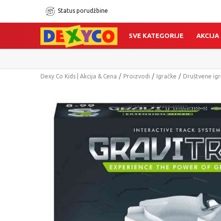
Status porudžbine
SVE KATEGORIJE
AKCIJA
Dexy Co Kids | Akcija & Cena
Proizvodi
Igračke
Društvene igr