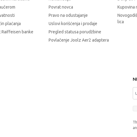
vaučerom
Povrat novca
Kupovina 
ivatnosti
Pravo na odustajanje
Novogodiš
lica
čin plaćanja
Uslovi korišćenja i prodaje
 Raiffeisen banke
Pregled statusa porudžbine
Povlačenje Joolz Aer2 adaptera
N
Th
a