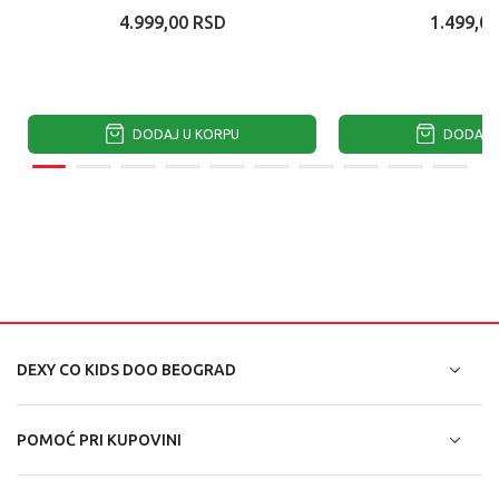
4.999,00
RSD
1.499,00
DODAJ U KORPU
DODAJ U
DEXY CO KIDS DOO BEOGRAD
POMOĆ PRI KUPOVINI