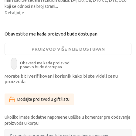
mm i sadrže sedam različitih oblika: D4, D6, D8, D10 x 2, D12, D20
koji se odnosi na broj strani
...
Detaljnije
Obavestite me kada proizvod bude dostupan
PROIZVOD VIŠE NIJE DOSTUPAN
Obavesti me kada proizvod
ponovo bude dostupan
Morate biti verifikovani korisnik kako bi ste videli cenu
proizvoda
Dodajte proizvod u gift listu
Ukoliko imate dodatne napomene upišite u komentar pre dodavanja
proizvoda u korpu: