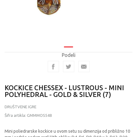
Podeli
KOCKICE CHESSEX - LUSTROUS - MINI
POLYHEDRAL - GOLD & SILVER (7)
DRUŠTVENE IGRE
Šifra artikla:
GMMMOS548
Mini poliedrarske kockice u ovom setu su dimenzija od približno 10