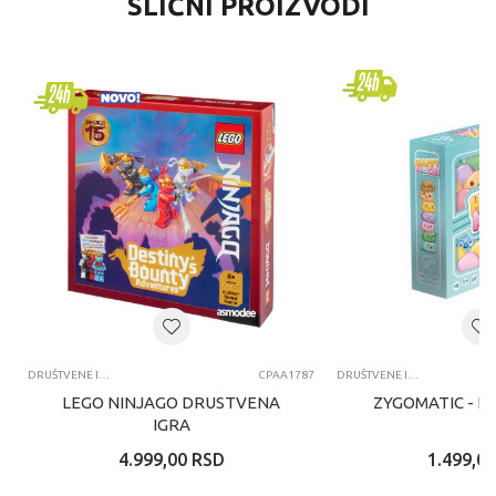
SLIČNI PROIZVODI
DRUŠTVENE IGRE
CPAA1787
DRUŠTVENE IGRE
LEGO NINJAGO DRUSTVENA
ZYGOMATIC - H
IGRA
4.999,00
RSD
1.499,00