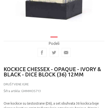
Podeli
KOCKICE CHESSEX - OPAQUE - IVORY &
BLACK - DICE BLOCK (36) 12MM
DRUŠTVENE IGRE
Šifra artikla:
GMMMOS713
Ove kockice su šestostrane (D6), a set obuhvata 36 kockica boje