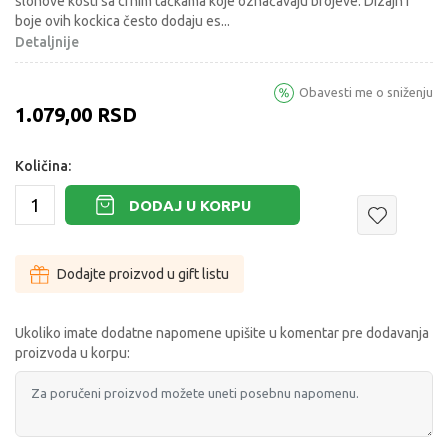
slonove kosti sa crnim tačkama koje označavaju brojeve. Dizajn i
boje ovih kockica često dodaju es
...
Detaljnije
Obavesti me o sniženju
1.079,00
RSD
Količina:
DODAJ U KORPU
Dodajte proizvod u gift listu
Ukoliko imate dodatne napomene upišite u komentar pre dodavanja
proizvoda u korpu: