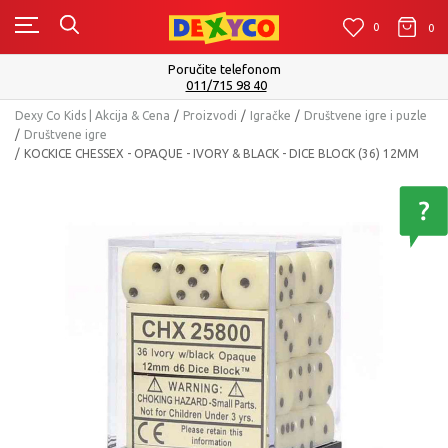
0
0
0
Isporuku možete očekivati u roku od 2 do 4 radna 
Pogledaj više
Dexy Co Kids | Akcija & Cena
Proizvodi
Igračke
Društvene igre i puzle
Društvene igre
KOCKICE CHESSEX - OPAQUE - IVORY & BLACK - DICE BLOCK (36) 12MM