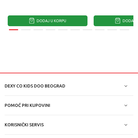
DODAJ U KORPU
DODAJ U
DEXY CO KIDS DOO BEOGRAD
POMOĆ PRI KUPOVINI
KORISNIČKI SERVIS