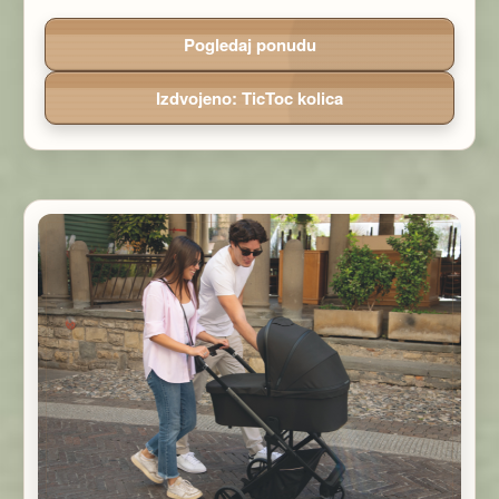
Pogledaj ponudu
Izdvojeno: TicToc kolica