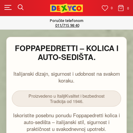
0
0
0
Isporuku možete očekivati u roku od 2 do 4 radna dana!
Pogledaj više
FOPPAPEDRETTI – KOLICA I
AUTO-SEDIŠTA.
Italijanski dizajn, sigurnost i udobnost na svakom
koraku.
Proizvedeno u Italiji
Kvalitet i bezbednost
Tradicija od 1946.
Iskoristite posebnu ponudu Foppapedretti kolica i
auto-sedišta – italijanski stil, sigurnost i
praktičnost u svakodnevnoj upotrebi.