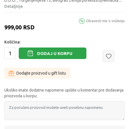
D.O.O. , Turgenjevljeva 13, Beograd Zemlja porekla:Eu/Nemačka
...
Detaljnije
Obavesti me o sniženju
999,00
RSD
Količina:
DODAJ U KORPU
Dodajte proizvod u gift listu
Ukoliko imate dodatne napomene upišite u komentar pre dodavanja
proizvoda u korpu: