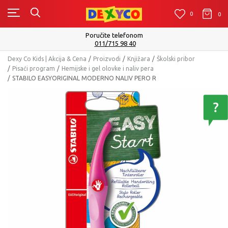
0
0
0
Poručite telefonom
011/715 98 40
Dexy Co Kids | Akcija & Cena
Proizvodi
Knjižara
Školski pribor
Pisaći program
Hemijske i gel olovke i naliv pera
STABILO EASYORIGINAL MODERNO NALIV PERO R