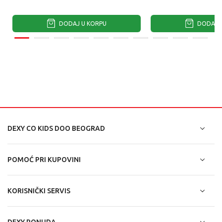
DODAJ U KORPU
DODAJ U
DEXY CO KIDS DOO BEOGRAD
POMOĆ PRI KUPOVINI
KORISNIČKI SERVIS