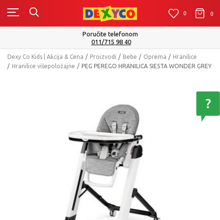
0
0
0
Poručite telefonom
011/715 98 40
Dexy Co Kids | Akcija & Cena
Proizvodi
Bebe
Oprema
Hranilice
Hranilice višepoložajne
PEG PEREGO HRANILICA SIESTA WONDER GREY