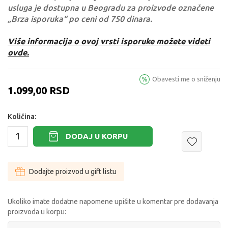
usluga je dostupna u Beogradu za proizvode označene
„Brza isporuka“ po ceni od 750 dinara.
Više informacija o ovoj vrsti isporuke možete videti
ovde.
Obavesti me o sniženju
1.099,00
RSD
Količina:
DODAJ U KORPU
Dodajte proizvod u gift listu
Ukoliko imate dodatne napomene upišite u komentar pre dodavanja
proizvoda u korpu: