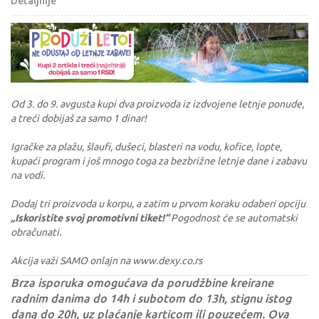
Detaljnije
Od 3. do 9. avgusta kupi dva proizvoda iz izdvojene letnje ponude,
a treći dobijaš za samo 1 dinar!
Igračke za plažu, šlaufi, dušeci, blasteri na vodu, kofice, lopte,
kupaći program i još mnogo toga za bezbrižne letnje dane i zabavu
na vodi.
Dodaj tri proizvoda u korpu, a zatim u prvom koraku odaberi opciju
„Iskoristite svoj promotivni tiket!“
Pogodnost će se automatski
obračunati.
Akcija važi SAMO onlajn na www.dexy.co.rs
Brza isporuka omogućava da porudžbine kreirane
radnim danima do 14h i subotom do 13h, stignu istog
dana do 20h, uz plaćanje karticom ili pouzećem. Ova