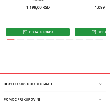
1.199,00
RSD
1.099,00
DODAJ U KORPU
DODAJ U
DEXY CO KIDS DOO BEOGRAD
POMOĆ PRI KUPOVINI