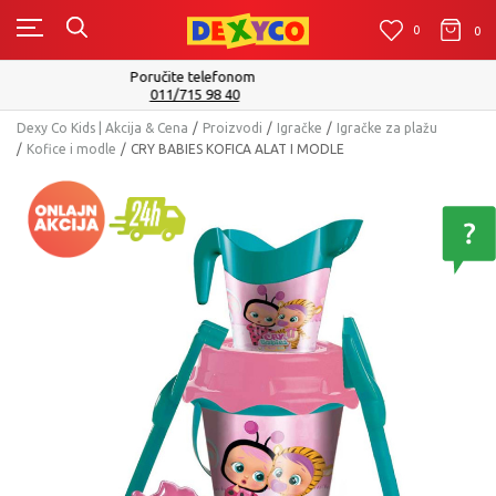
0
0
0
Isporuku možete očekivati u roku od 2 do 4 radna dana!
Pogledaj više
Dexy Co Kids | Akcija & Cena
Proizvodi
Igračke
Igračke za plažu
Kofice i modle
CRY BABIES KOFICA ALAT I MODLE