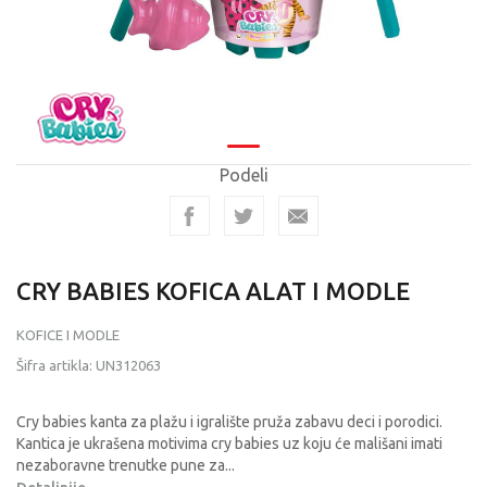
Podeli
CRY BABIES KOFICA ALAT I MODLE
KOFICE I MODLE
Šifra artikla:
UN312063
Cry babies kanta za plažu i igralište pruža zabavu deci i porodici.
Kantica je ukrašena motivima cry babies uz koju će mališani imati
nezaboravne trenutke pune za
...