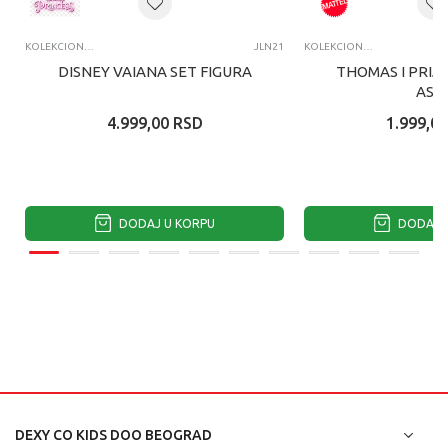
KOLEKCIONARSKE FIGURE I SETOVI
JLN21
KOLEKCIONARSKE FIGURE I SETOVI
DISNEY VAIANA SET FIGURA
THOMAS I PRIJA
ASS
4.999,00
RSD
1.999,00
DODAJ U KORPU
DODAJ U
DEXY CO KIDS DOO BEOGRAD