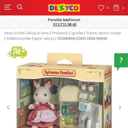
0
0
0
Poručite telefonom
011/715 98 40
Dexy Co Kids | Akcija & Cena
Proizvodi
Igračke
Figure, setovi i oružje
Kolekcionarske figure i setovi
SYLVANIAN COKO ZEKA MAMA