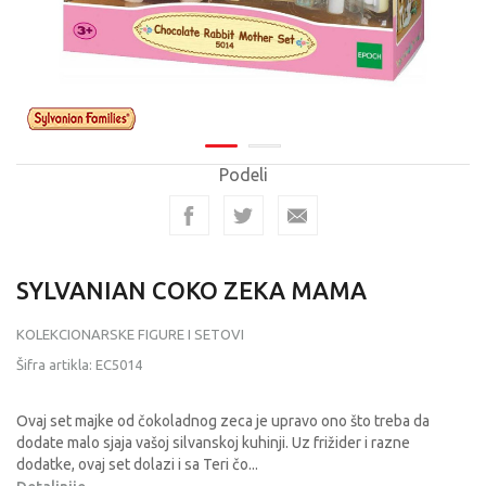
Podeli
SYLVANIAN COKO ZEKA MAMA
KOLEKCIONARSKE FIGURE I SETOVI
Šifra artikla:
EC5014
Ovaj set majke od čokoladnog zeca je upravo ono što treba da
dodate malo sjaja vašoj silvanskoj kuhinji. Uz frižider i razne
dodatke, ovaj set dolazi i sa Teri čo
...