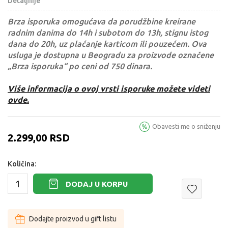
Detaljnije
Brza isporuka omogućava da porudžbine kreirane
radnim danima do 14h i subotom do 13h, stignu istog
dana do 20h, uz plaćanje karticom ili pouzećem. Ova
usluga je dostupna u Beogradu za proizvode označene
„Brza isporuka“ po ceni od 750 dinara.
Više informacija o ovoj vrsti isporuke možete videti
ovde.
Obavesti me o sniženju
2.299,00
RSD
Količina:
DODAJ U KORPU
Dodajte proizvod u gift listu