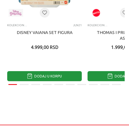
KOLEKCIONARSKE FIGURE I SETOVI
JLN21
KOLEKCIONARSKE FIGURE I SETOVI
DISNEY VAIANA SET FIGURA
THOMAS I PRIJA
ASS
4.999,00
RSD
1.999,00
DODAJ U KORPU
DODAJ U