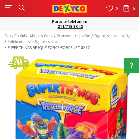
0
0
0
Isporuku možete očekivati u roku od 2 do 4 radna dana
Pogledaj više
Dexy Co Kids | Akcija & Cena
Proizvodi
Igračke
Figure, setovi i oružje
Kolekcionarske figure i setovi
SUPERTHINGS RESQUE FORCE-FORCE JET 8X12