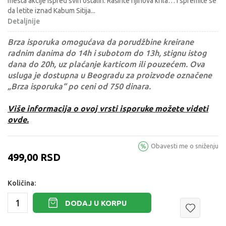
mesta akcije ispred svih ostalih. Raširite njihova krila… i spremite se
da letite iznad Kabum Sitija
...
Detaljnije
Brza isporuka omogućava da porudžbine kreirane
radnim danima do 14h i subotom do 13h, stignu istog
dana do 20h, uz plaćanje karticom ili pouzećem. Ova
usluga je dostupna u Beogradu za proizvode označene
„Brza isporuka“ po ceni od 750 dinara.
Više informacija o ovoj vrsti isporuke možete videti
ovde.
Obavesti me o sniženju
499,00
RSD
Količina:
DODAJ U KORPU