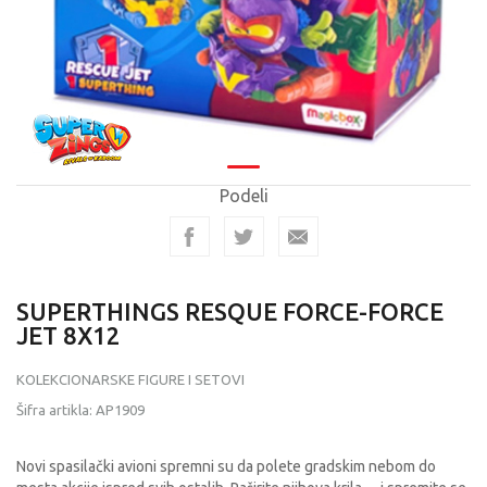
Podeli
SUPERTHINGS RESQUE FORCE-FORCE
JET 8X12
KOLEKCIONARSKE FIGURE I SETOVI
Šifra artikla:
AP1909
Novi spasilački avioni spremni su da polete gradskim nebom do