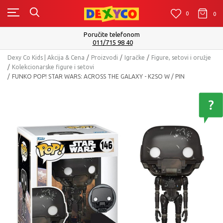
0
0
0
Poručite telefonom
011/715 98 40
Dexy Co Kids | Akcija & Cena
Proizvodi
Igračke
Figure, setovi i oružje
Kolekcionarske figure i setovi
FUNKO POP! STAR WARS: ACROSS THE GALAXY - K2SO W / PIN