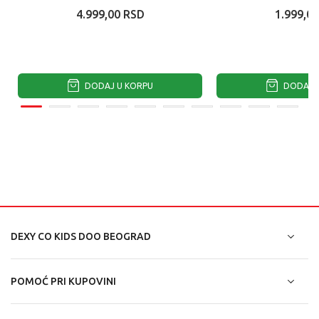
4.999,00
RSD
1.999,00
DODAJ U KORPU
DODAJ U
DEXY CO KIDS DOO BEOGRAD
POMOĆ PRI KUPOVINI