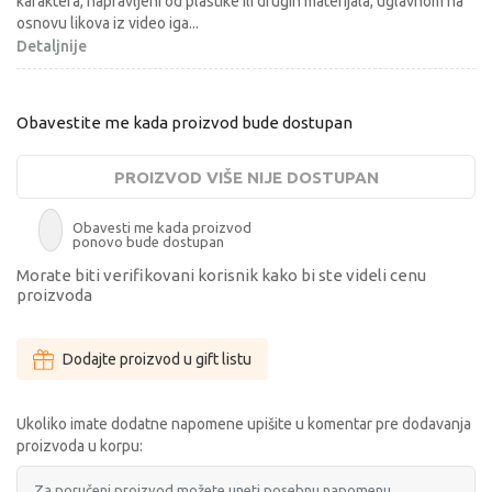
karaktera, napravljeni od plastike ili drugih materijala, uglavnom na
osnovu likova iz video iga
...
Detaljnije
Obavestite me kada proizvod bude dostupan
PROIZVOD VIŠE NIJE DOSTUPAN
Obavesti me kada proizvod
ponovo bude dostupan
Morate biti verifikovani korisnik kako bi ste videli cenu
proizvoda
Dodajte proizvod u gift listu
Ukoliko imate dodatne napomene upišite u komentar pre dodavanja
proizvoda u korpu: