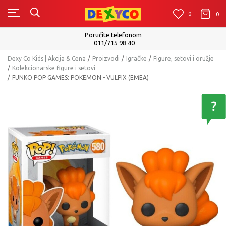
0
0
0
Isporuku možete očekivati u roku od 2 do 4 radna dana!
Pogledaj više
Dexy Co Kids | Akcija & Cena
Proizvodi
Igračke
Figure, setovi i oružje
Kolekcionarske figure i setovi
FUNKO POP GAMES: POKEMON - VULPIX (EMEA)