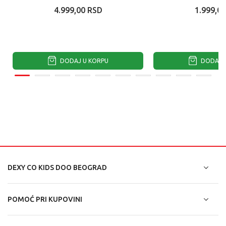
4.999,00
RSD
1.999,00
DODAJ U KORPU
DODAJ U
DEXY CO KIDS DOO BEOGRAD
POMOĆ PRI KUPOVINI