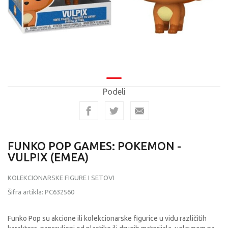
Podeli
FUNKO POP GAMES: POKEMON -
VULPIX (EMEA)
KOLEKCIONARSKE FIGURE I SETOVI
Šifra artikla:
PC632560
Funko Pop su akcione ili kolekcionarske figurice u vidu različitih