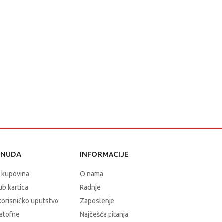
ONUDA
INFORMACIJE
 kupovina
O nama
b kartica
Radnje
korisničko uputstvo
Zaposlenje
atofne
Najčešća pitanja