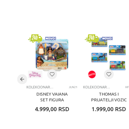
KARAKTERISTIKA
V
Kategorija
K
Brend
S
Pol
u
Uzrast
4
Kategorija
A
KOLEKCIONARSKE FIGURE I SETOVI
KOLEKCIONARSKE FIGURE I SETOVI
JLN21
HF
DISNEY VAIANA
THOMAS I
SET FIGURA
PRIJATELJI VOZIC
ASST
4.999,00
RSD
1.999,00
RSD