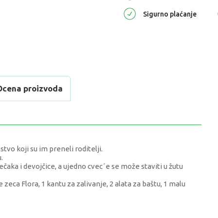
Sigurno plaćanje
Ocena proizvoda
tvo koji su im preneli roditelji.
.
dečaka i devojčice, a ujedno cvec´e se može staviti u žutu
ce zeca Flora, 1 kantu za zalivanje, 2 alata za baštu, 1 malu