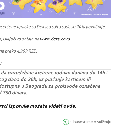
ocenjene igračke sa Dexyco sajta sada su 20% povoljnije.
a, isključivo onlajn na
www.dexy.co.rs
.
ne preko 4.999 RSD.
!
da porudžbine kreirane radnim danima do 14h i
og dana do 20h, uz plaćanje karticom ili
dostupna u Beogradu za proizvode označene
d 750 dinara.
rsti isporuke možete videti ovde.
Obavesti me o sniženju