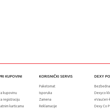
RI KUPOVINI
KORISNIČKI SERVIS
DEXY P
Paketomat
Bezbedna
za kupovinu
Isporuka
Dexyco klu
a registraciju
Zamena
eVaučeri-
latnim karticama
Reklamacije
Dexy Co P