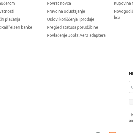
vaučerom
Povrat novca
Kupovina 
ivatnosti
Pravo na odustajanje
Novogodiš
lica
čin plaćanja
Uslovi korišćenja i prodaje
 Raiffeisen banke
Pregled statusa porudžbine
Povlačenje Joolz Aer2 adaptera
N
Th
a