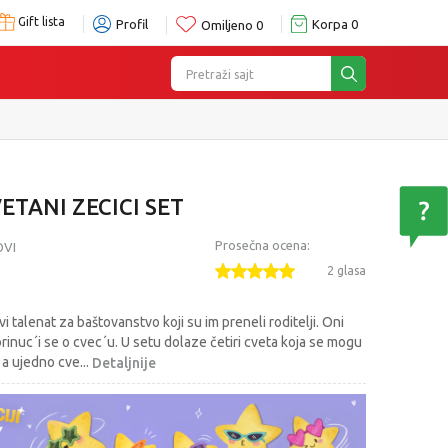
Gift lista
Profil
Korpa
0
Omiljeno
0
Pretraži sajt
ETANI ZECICI SET
Prosečna ocena:
OVI
2 glasa
vi talenat za baštovanstvo koji su im preneli roditelji. Oni
rinuc´i se o cvec´u. U setu dolaze četiri cveta koja se mogu
, a ujedno cve
...
Detaljnije