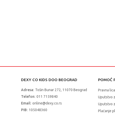
DEXY CO KIDS DOO BEOGRAD
POMOĆ P
Adresa:
Tošin Bunar 272, 11070 Beograd
Pravna lica
Telefon:
011 7159840
Uputstvo 
Email:
online@dexy.co.rs
Uputstvo z
PIB:
105048360
Plaćanje p