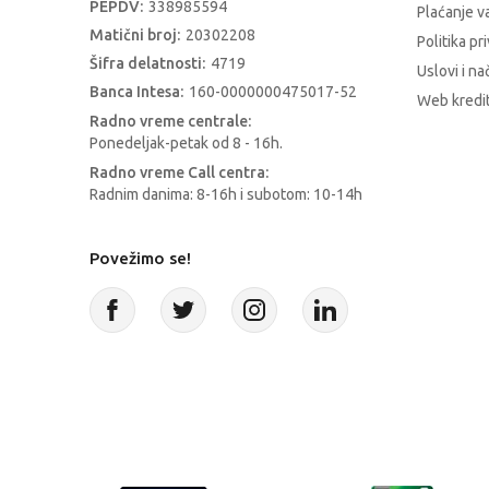
PEPDV:
338985594
Plaćanje 
Matični broj:
20302208
Politika pr
Šifra delatnosti:
4719
Uslovi i na
Banca Intesa:
160-0000000475017-52
Web kredit
Radno vreme centrale:
Ponedeljak-petak od 8 - 16h.
Radno vreme Call centra:
Radnim danima: 8-16h i subotom: 10-14h
Povežimo se!