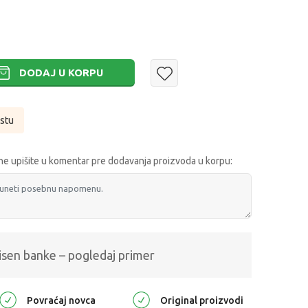
DODAJ U KORPU
istu
e upišite u komentar pre dodavanja proizvoda u korpu:
isen banke – pogledaj primer
Povraćaj novca
Original proizvodi