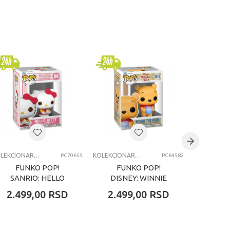
KOLEKCIONARSKE FIGURE I SETOVI
KOLEKCIONARSKE FIGURE I SETOVI
PC70655
PC64582
FUNKO POP!
FUNKO POP!
FU
SANRIO: HELLO
DISNEY: WINNIE
HARR
KITTY
THE POOH
2.499,00
RSD
2.499,00
RSD
2.49