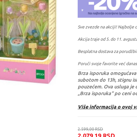
Sve zvezde na akciji! Najbolje 
Akcija traje od 5. do 11. avgust
Besplatna dostava za porudžbi
Poruči svoje favorite već danas
Brza isporuka omogućava 
subotom do 13h, stignu ist
pouzećem. Ova usluga je 
„Brza isporuka“ po ceni o
Više informacija o ovoj v
2.599,00
RSD
2.079,19
RSD