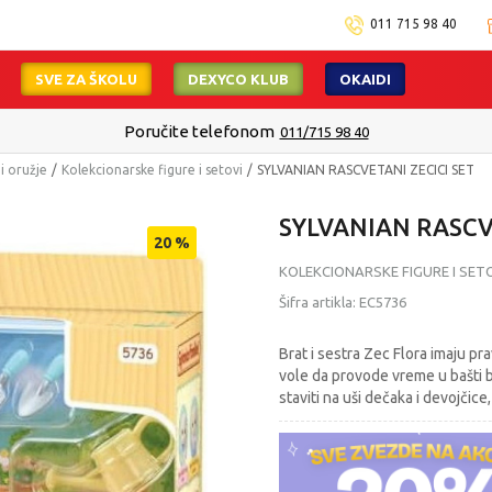
011 715 98 40
SVE ZA ŠKOLU
DEXYCO KLUB
OKAIDI
Poručite telefonom
011/715 98 40
 i oružje
Kolekcionarske figure i setovi
SYLVANIAN RASCVETANI ZECICI SET
SYLVANIAN RASCV
20
%
KOLEKCIONARSKE FIGURE I SET
Šifra artikla:
EC5736
Brat i sestra Zec Flora imaju pra
vole da provode vreme u bašti b
staviti na uši dečaka i devojčice