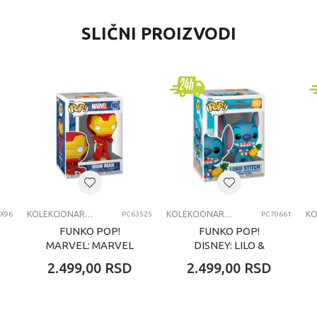
REDNOST
SLIČNI PROIZVODI
olekcionarske figure i setovi
ylvanian families
niverzalno
-6 godina
KCIONI SETOVI
KOLEKCIONARSKE FIGURE I SETOVI
KOLEKCIONARSKE FIGURE I SETOVI
X96
PC63525
PC70661
FUNKO POP!
FUNKO POP!
MARVEL: MARVEL
DISNEY: LILO &
NEW CLASSICS -
STITCH
2.499,00
RSD
2.499,00
RSD
IRON MAN