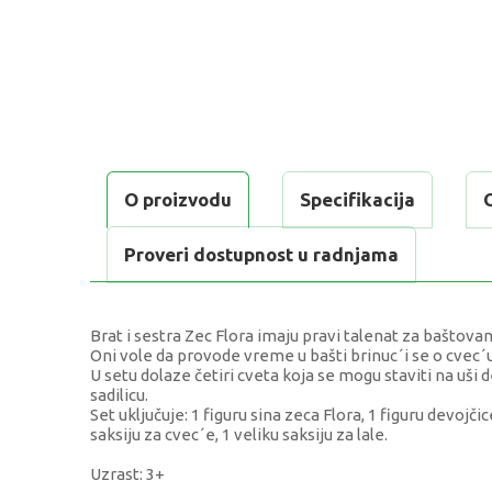
O proizvodu
Specifikacija
Proveri dostupnost u radnjama
Brat i sestra Zec Flora imaju pravi talenat za baštovans
Oni vole da provode vreme u bašti brinuc´i se o cvec´u
U setu dolaze četiri cveta koja se mogu staviti na uši 
sadilicu.
Set uključuje: 1 figuru sina zeca Flora, 1 figuru devojči
saksiju za cvec´e, 1 veliku saksiju za lale.
Uzrast: 3+