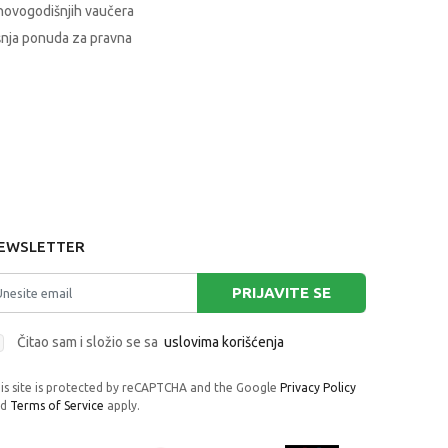
novogodišnjih vaučera
nja ponuda za pravna
EWSLETTER
PRIJAVITE SE
Čitao sam i složio se sa
uslovima korišćenja
is site is protected by reCAPTCHA and the Google
Privacy Policy
nd
Terms of Service
apply.