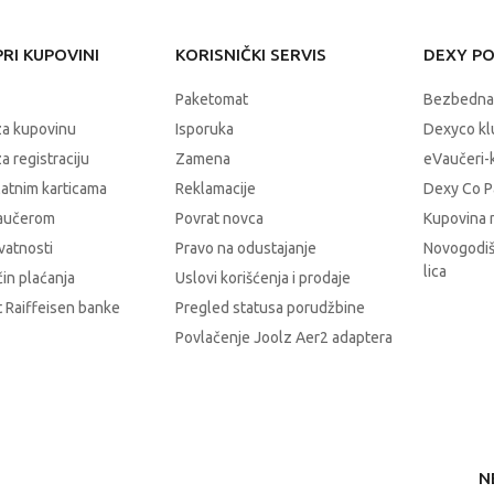
RI KUPOVINI
KORISNIČKI SERVIS
DEXY P
Paketomat
Bezbedna
za kupovinu
Isporuka
Dexyco klu
a registraciju
Zamena
eVaučeri-
latnim karticama
Reklamacije
Dexy Co P
vaučerom
Povrat novca
Kupovina 
ivatnosti
Pravo na odustajanje
Novogodiš
lica
čin plaćanja
Uslovi korišćenja i prodaje
 Raiffeisen banke
Pregled statusa porudžbine
Povlačenje Joolz Aer2 adaptera
N