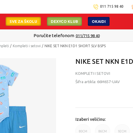
011 715 98 40
SVE ZA ŠKOLU
DEXYCO KLUB
OKAIDI
Poručite telefonom
011/715 98 40
mpleti
Kompleti i setovi
NIKE SET NKN E1D1 SHORT SLV BSPS
NIKE SET NKN E1D
KOMPLETI I SETOVI
Šifra artikla:
66M657-UAV
Izaberi veličinu:
80CM
86CM
92CM