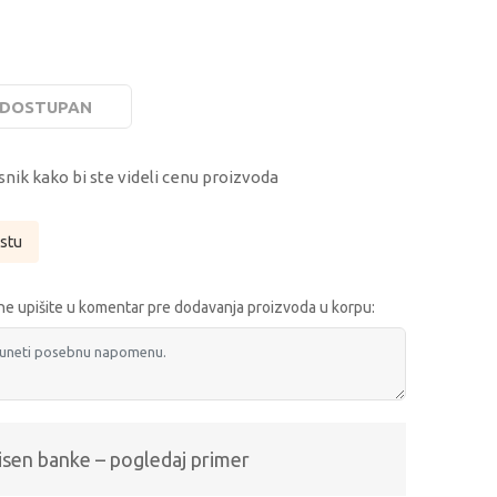
E DOSTUPAN
snik kako bi ste videli cenu proizvoda
istu
e upišite u komentar pre dodavanja proizvoda u korpu:
isen banke – pogledaj primer