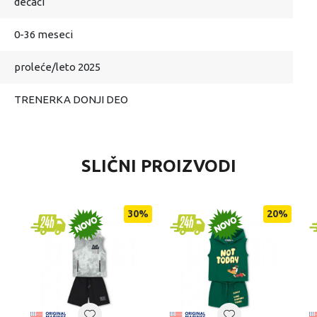
dečaci
0-36 meseci
proleće/leto 2025
TRENERKA DONJI DEO
SLIČNI PROIZVODI
30
%
20
%