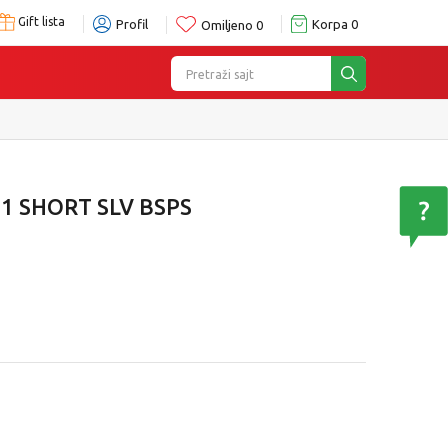
Gift lista
Profil
Korpa
0
Omiljeno
0
Pretraži sajt
1 SHORT SLV BSPS