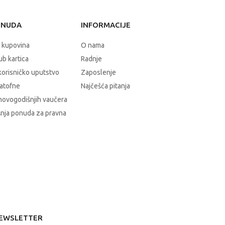
ONUDA
INFORMACIJE
 kupovina
O nama
b kartica
Radnje
korisničko uputstvo
Zaposlenje
atofne
Najčešća pitanja
novogodišnjih vaučera
nja ponuda za pravna
EWSLETTER