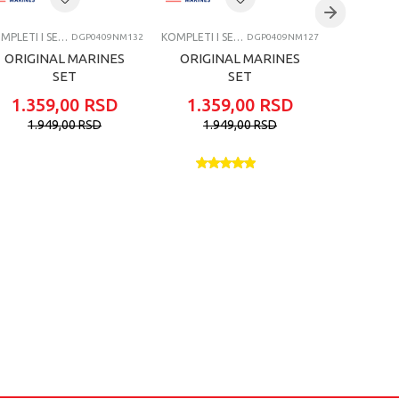
KOMPLETI I SETOVI
KOMPLETI I SETOVI
DGP0409NM132
DGP0409NM127
ORIGINAL MARINES
ORIGINAL MARINES
ORIGI
SET
SET
1.359,00
RSD
1.359,00
RSD
1.95
1.949,00
RSD
1.949,00
RSD
2.4