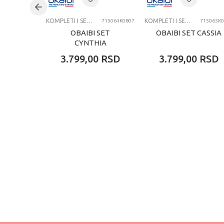
KOMPLETI I SETOVI
KOMPLETI I SETOVI
715064K0807
715065K0
OBAIBI SET
OBAIBI SET CASSIA
CYNTHIA
3.799,00
RSD
3.799,00
RSD