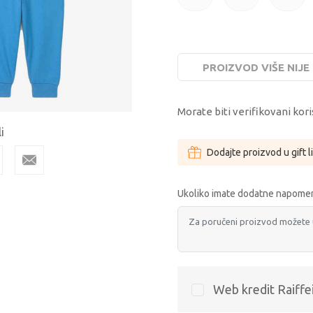
80CM
86CM
92CM
PROIZVOD VIŠE NIJ
Morate biti verifikovani kori
i
Dodajte proizvod u gift l
Ukoliko imate dodatne napomen
Web kredit Raiffe