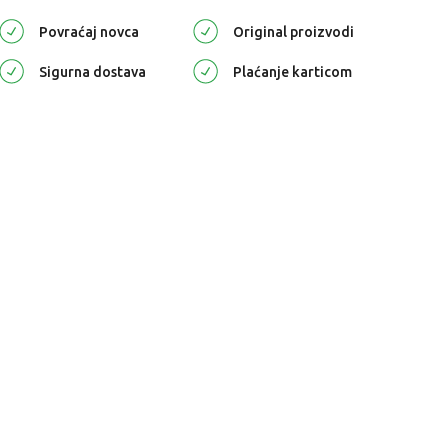
Povraćaj novca
Original proizvodi
Sigurna dostava
Plaćanje karticom