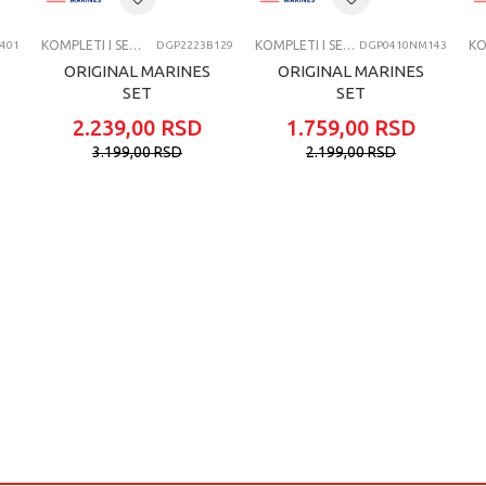
KOMPLETI I SETOVI
KOMPLETI I SETOVI
401
DGP2223B129
DGP0410NM143
ORIGINAL MARINES
ORIGINAL MARINES
SET
SET
2.239,00
RSD
1.759,00
RSD
3.199,00
RSD
2.199,00
RSD