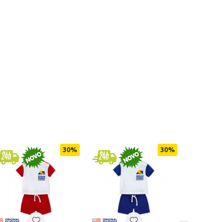
30
%
30
%