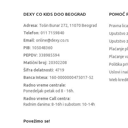
DEXY CO KIDS DOO BEOGRAD
POMOĆ P
Adresa:
Tošin Bunar 272, 11070 Beograd
Pravna lica
Telefon:
011 7159840
Uputstvo 
Email:
online@dexy.co.rs
Uputstvo z
PIB:
105048360
Plaćanje p
PEPDV:
338985594
Plaćanje 
Matični broj:
20302208
Politika pr
Šifra delatnosti:
4719
Uslovi i na
Banca Intesa:
160-0000000475017-52
Web kredit
Radno vreme centrale:
Ponedeljak-petak od 8 - 16h.
Radno vreme Call centra:
Radnim danima: 8-16h i subotom: 10-14h
Povežimo se!