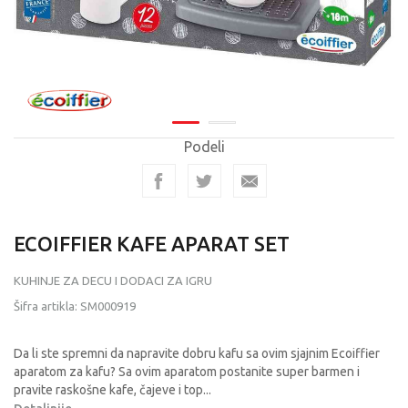
Podeli
ECOIFFIER KAFE APARAT SET
KUHINJE ZA DECU I DODACI ZA IGRU
Šifra artikla:
SM000919
Da li ste spremni da napravite dobru kafu sa ovim sjajnim Ecoiffier
aparatom za kafu? Sa ovim aparatom postanite super barmen i
pravite raskošne kafe, čajeve i top
...