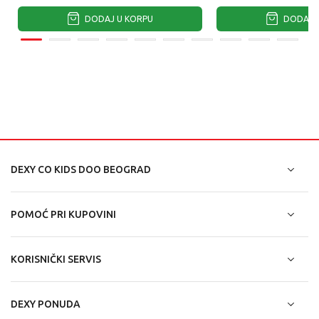
DODAJ U KORPU
DODAJ U
DEXY CO KIDS DOO BEOGRAD
POMOĆ PRI KUPOVINI
KORISNIČKI SERVIS
DEXY PONUDA