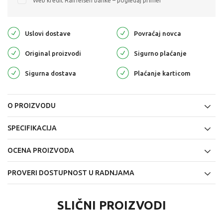
Web kredit Raiffeisen banke – pogledaj primer
Uslovi dostave
Povraćaj novca
Original proizvodi
Sigurno plaćanje
Sigurna dostava
Plaćanje karticom
O PROIZVODU
SPECIFIKACIJA
OCENA PROIZVODA
PROVERI DOSTUPNOST U RADNJAMA
SLIČNI PROIZVODI