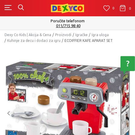
0
0
0
Isporuku možete očekivati u roku od 2 do 4 radna dana!
Pogledaj više
Dexy Co Kids | Akcija & Cena
Proizvodi
Igračke
Igra uloga
Kuhinje za decu i dodaci za igru
ECOIFFIER KAFE APARAT SET