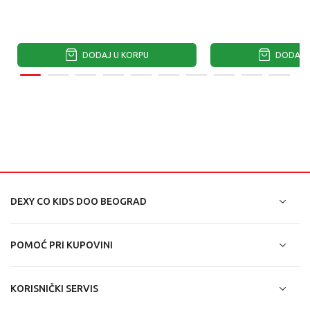
DODAJ U KORPU
DODAJ U
DEXY CO KIDS DOO BEOGRAD
POMOĆ PRI KUPOVINI
KORISNIČKI SERVIS