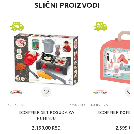
SLIČNI PROIZVODI
KUHINJE ZA DECU I DODACI ZA IGRU
SM002549
KUHINJE ZA DECU I DODACI ZA IGRU
ECOIFFIER SET POSUĐA ZA
ECOIFFIER KOFE
KUHINJU
2.199,00
RSD
2.399,00