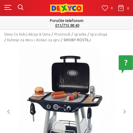
0
0
0
Poručite telefonom
011/715 98 40
Dexy Co Kids | Akcija & Cena
Proizvodi
Igračke
Igra uloga
Kuhinje za decu i dodaci za igru
SMOBY ROSTILJ