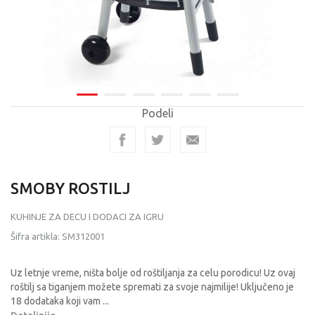
Podeli
SMOBY ROSTILJ
KUHINJE ZA DECU I DODACI ZA IGRU
Šifra artikla:
SM312001
Uz letnje vreme, ništa bolje od roštiljanja za celu porodicu! Uz ovaj
roštilj sa tiganjem možete spremati za svoje najmilije! Uključeno je
18 dodataka koji vam
...