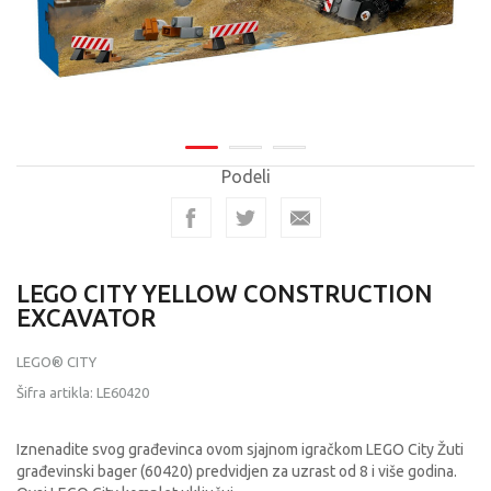
Podeli
LEGO CITY YELLOW CONSTRUCTION
EXCAVATOR
LEGO® CITY
Šifra artikla:
LE60420
Iznenadite svog građevinca ovom sjajnom igračkom LEGO City Žuti
građevinski bager (60420) predvidjen za uzrast od 8 i više godina.