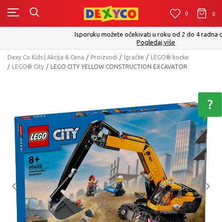
0
0
0
Isporuku možete očekivati u roku od 2 do 4 radna dana!
Pogledaj više
Dexy Co Kids | Akcija & Cena
Proizvodi
Igračke
LEGO® kocke
LEGO® City
LEGO CITY YELLOW CONSTRUCTION EXCAVATOR