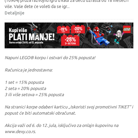
(10964) pruža razvojnu igru u kadi za decu uzrasta od 18 meseci i
više. Vaše dete će voleti da se igr
...
Detaljnije
Napuni LEGO® korpu i ostvari do 25% popusta!
Računica je jednostavna:
1 set = 15% popusta
2 seta = 20% popusta
3 ili više setova = 25% popusta
Na stranici korpe odaberi karticu „Iskoristi svoj promotivni TIKET“ i
popust će biti automatski obračunat.
Akcija važi od 6. do 12. jula, isključivo za onlajn kupovinu na
www.dexy.co.rs.