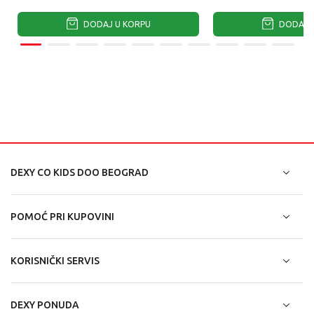
DODAJ U KORPU
DODAJ U
DEXY CO KIDS DOO BEOGRAD
POMOĆ PRI KUPOVINI
KORISNIČKI SERVIS
DEXY PONUDA