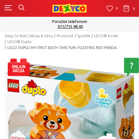
0
0
0
Poručite telefonom
011/715 98 40
Dexy Co Kids | Akcija & Cena
Proizvodi
Igračke
LEGO® kocke
LEGO® Duplo
LEGO DUPLO MY FIRST BATH TIME FUN: FLOATING RED PANDA