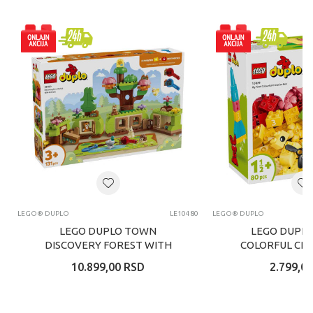
LEGO® DUPLO
LE10480
LEGO® DUPLO
LEGO DUPLO TOWN
LEGO DUPLO
DISCOVERY FOREST WITH
COLORFUL CRE
WILD A
10.899,00
RSD
2.799,00