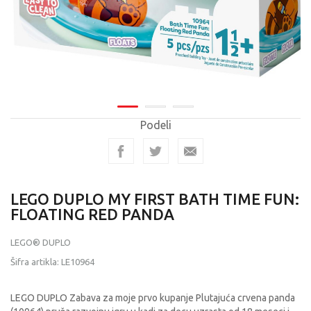
Podeli
LEGO DUPLO MY FIRST BATH TIME FUN:
FLOATING RED PANDA
LEGO® DUPLO
Šifra artikla:
LE10964
LEGO DUPLO Zabava za moje prvo kupanje Plutajuća crvena panda