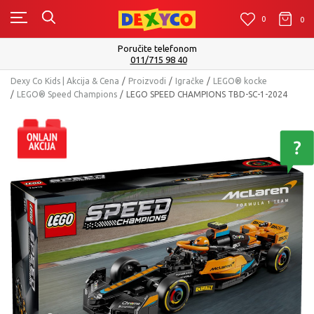
0
0
0
Isporuku možete očekivati u roku od 2 do 4 radn
Pogledaj više
Dexy Co Kids | Akcija & Cena
Proizvodi
Igračke
LEGO® kocke
LEGO® Speed Champions
LEGO SPEED CHAMPIONS TBD-SC-1-2024