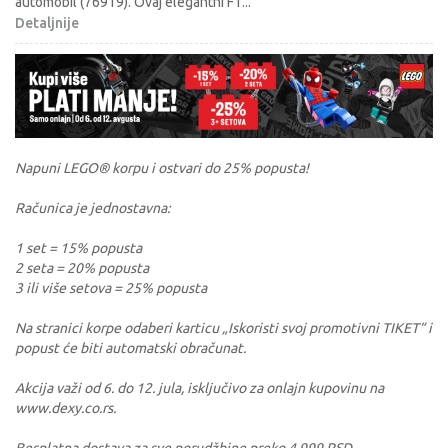
automobil (76919). Ovaj elegantni F1
...
Detaljnije
Napuni LEGO® korpu i ostvari do 25% popusta!
Računica je jednostavna:
1 set = 15% popusta
2 seta = 20% popusta
3 ili više setova = 25% popusta
Na stranici korpe odaberi karticu „Iskoristi svoj promotivni TIKET“ i
popust će biti automatski obračunat.
Akcija važi od 6. do 12. jula, isključivo za onlajn kupovinu na
www.dexy.co.rs.
Besplatna dostava za sve porudžbine preko 4.999 RSD.