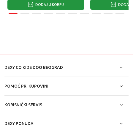
DODAJ U KORPU
DODAJ U
DEXY CO KIDS DOO BEOGRAD
POMOĆ PRI KUPOVINI
KORISNIČKI SERVIS
DEXY PONUDA