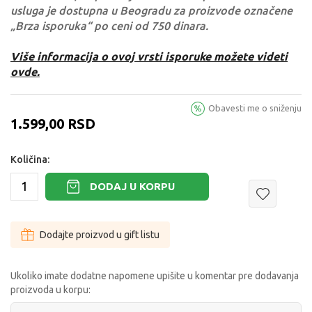
usluga je dostupna u Beogradu za proizvode označene
„Brza isporuka“ po ceni od 750 dinara.
Više informacija o ovoj vrsti isporuke možete videti
ovde.
Obavesti me o sniženju
1.599,00
RSD
Količina:
DODAJ U KORPU
Dodajte proizvod u gift listu
Ukoliko imate dodatne napomene upišite u komentar pre dodavanja
proizvoda u korpu: