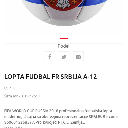
Podeli
LOPTA FUDBAL FR SRBIJA A-12
LOPTE
Šifra artikla:
PR12613
FIFA WORLD CUP RUSSIA 2018 profesionalna fudbalska lopta
modernog dizajna sa obelezjima reprezentacije SRBIJE. Barcode:
8606015258577, Proizvodjac: N.I.C.L, Zemlja
...