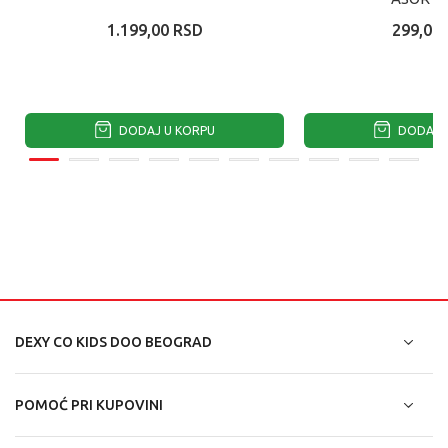
1.199,00
RSD
299,00
DODAJ U KORPU
DODAJ U
DEXY CO KIDS DOO BEOGRAD
POMOĆ PRI KUPOVINI