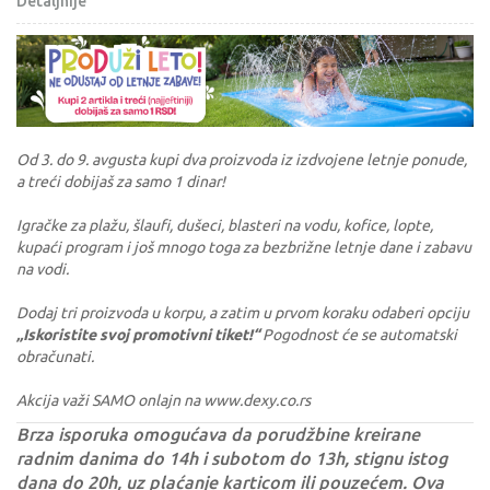
Detaljnije
Od 3. do 9. avgusta kupi dva proizvoda iz izdvojene letnje ponude,
a treći dobijaš za samo 1 dinar!
Igračke za plažu, šlaufi, dušeci, blasteri na vodu, kofice, lopte,
kupaći program i još mnogo toga za bezbrižne letnje dane i zabavu
na vodi.
Dodaj tri proizvoda u korpu, a zatim u prvom koraku odaberi opciju
„Iskoristite svoj promotivni tiket!“
Pogodnost će se automatski
obračunati.
Akcija važi SAMO onlajn na www.dexy.co.rs
Brza isporuka omogućava da porudžbine kreirane
radnim danima do 14h i subotom do 13h, stignu istog
dana do 20h, uz plaćanje karticom ili pouzećem. Ova