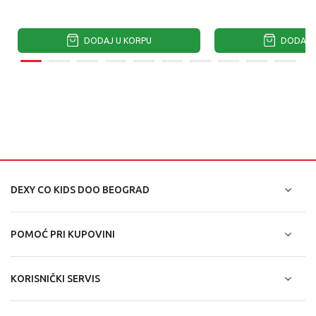
DODAJ U KORPU
DODAJ U
DEXY CO KIDS DOO BEOGRAD
POMOĆ PRI KUPOVINI
KORISNIČKI SERVIS