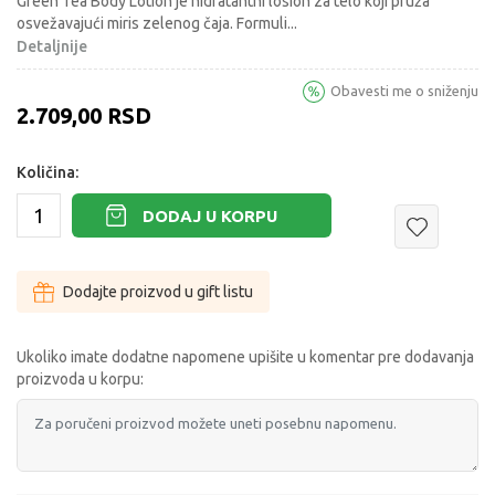
Green Tea Body Lotion je hidratantni losion za telo koji pruža
osvežavajući miris zelenog čaja. Formuli
...
Detaljnije
Obavesti me o sniženju
2.709,00
RSD
Količina:
DODAJ U KORPU
Dodajte proizvod u gift listu
Ukoliko imate dodatne napomene upišite u komentar pre dodavanja
proizvoda u korpu: