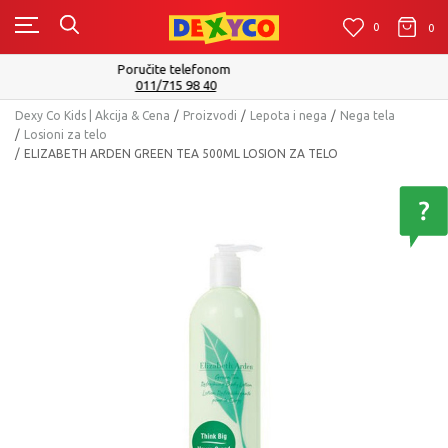
0
0
0
Isporuku možete očekivati u roku od 2 do 4 radna dana!
Pogledaj više
Dexy Co Kids | Akcija & Cena
Proizvodi
Lepota i nega
Nega tela
Losioni za telo
ELIZABETH ARDEN GREEN TEA 500ML LOSION ZA TELO