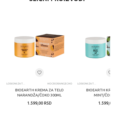
LOSIONI ZA TELO
HOCRORANGECHO
LOSIONI ZA TELO
BIOEARTH KREMA ZA TELO
BIOEARTH KRE
NARANDŽA/ČOKO 300ML
MINT/ČOKO
1.599,00
RSD
1.599,00