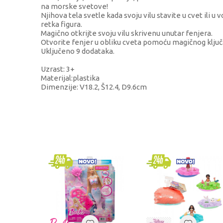
na morske svetove!
Njihova tela svetle kada svoju vilu stavite u cvet ili u 
retka figura.
Magično otkrijte svoju vilu skrivenu unutar fenjera.
Otvorite fenjer u obliku cveta pomoću magičnog ključa 
Uključeno 9 dodataka.
Uzrast: 3+
Materijal:plastika
Dimenzije: V18.2, Š12.4, D9.6cm
KARAKTERISTIKA
Kategorija
Brend
Pol
Uzrast
Kategorija