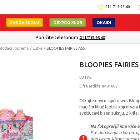
011 715 98 40
SVE ZA ŠKOLU
DEXYCO KLUB
OKAIDI
Poručite telefonom
011/715 98 40
, dodaci i oprema
Lutke
BLOOPIES FAIRIES ASST
BLOOPIES FAIRIES
LUTKE
Šifra artikla:
IM81802
Otkrijte novi magični svet Bloop
magični ključ leptira koji otvara
svetlucavi biser, suknju, 2 krila i
Na fotografiji ima više a
Pre dodavanja u korpu, upi
pod istom šifrom, unesit