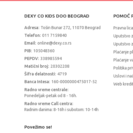
DEXY CO KIDS DOO BEOGRAD
POMOĆ P
Adresa:
Tošin Bunar 272, 11070 Beograd
Pravna lica
Telefon:
011 7159840
Uputstvo 
Email:
online@dexy.co.rs
Uputstvo z
PIB:
105048360
Plaćanje p
PEPDV:
338985594
Plaćanje 
Matični broj:
20302208
Politika pr
Šifra delatnosti:
4719
Uslovi i na
Banca Intesa:
160-0000000475017-52
Web kredit
Radno vreme centrale:
Ponedeljak-petak od 8 - 16h.
Radno vreme Call centra:
Radnim danima: 8-16h i subotom: 10-14h
Povežimo se!