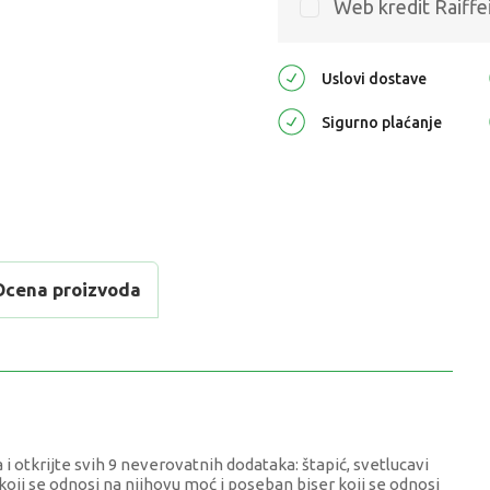
Web kredit Raiffe
Uslovi dostave
Sigurno plaćanje
Ocena proizvoda
 i otkrijte svih 9 neverovatnih dodataka: štapić, svetlucavi
k koji se odnosi na njihovu moć i poseban biser koji se odnosi