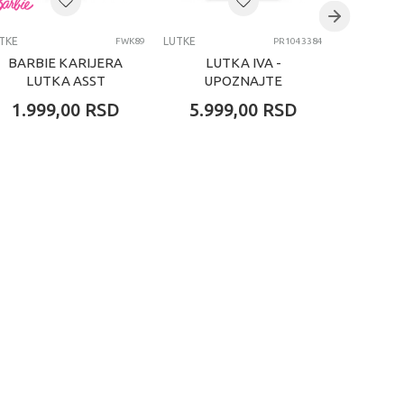
TKE
LUTKE
LUTKE
FWK89
PR1043384
BARBIE KARIJERA
LUTKA IVA -
ME
LUTKA ASST
UPOZNAJTE
ME
ZANIMANJA LJUDI
PIDZ
1.999,00
RSD
5.999,00
RSD
4.19
SIREN