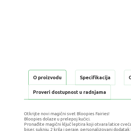
O proizvodu
Specifikacija
Proveri dostupnost u radnjama
Otkrijte novi magični svet Bloopies Fairies!
Bloopies dolaze u prelepoj kućici.
Pronađite magični ključ leptira koji otvara latice cveća
biser, suknju, 2 krila i peraje, personalizovani dodata