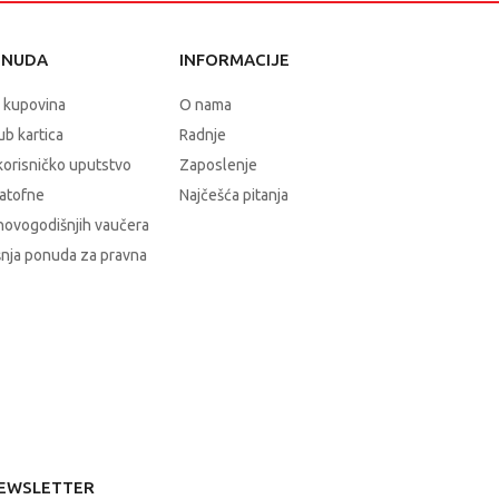
ONUDA
INFORMACIJE
 kupovina
O nama
b kartica
Radnje
korisničko uputstvo
Zaposlenje
atofne
Najčešća pitanja
novogodišnjih vaučera
nja ponuda za pravna
EWSLETTER