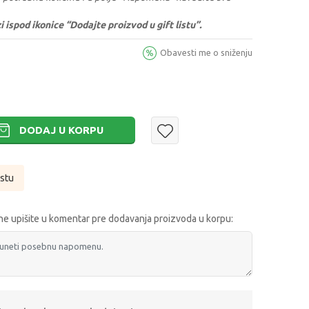
ispod ikonice “Dodajte proizvod u gift listu”.
Obavesti me o sniženju
DODAJ U KORPU
istu
e upišite u komentar pre dodavanja proizvoda u korpu: