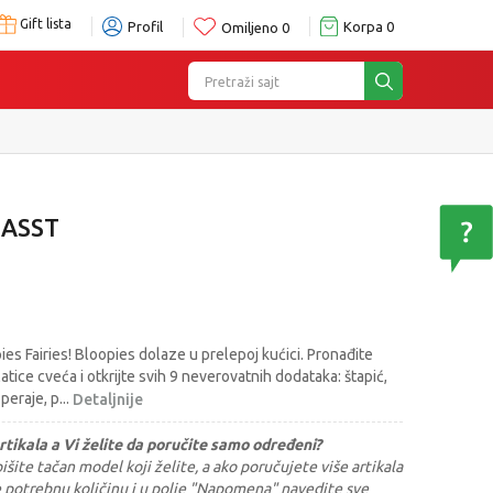
Gift lista
Profil
Korpa
0
Omiljeno
0
Pretraži sajt
 ASST
ies Fairies! Bloopies dolaze u prelepoj kućici. Pronađite
 latice cveća i otkrijte svih 9 neverovatnih dodataka: štapić,
 peraje, p
...
Detaljnije
rtikala a Vi želite da poručite samo određeni?
šite tačan model koji želite, a ako poručujete više artikala
e potrebnu količinu i u polje "Napomena" navedite sve