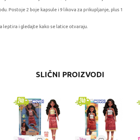
vodu. Postoje 2 boje kapsule i 9 likova za prikupljanje, plus 1
leptira i gledajte kako se latice otvaraju.
VREDNOST
SLIČNI PROIZVODI
Lutke
Bloopies
univerzalno
1-3 godine
LUTKE