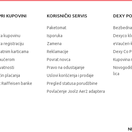
RI KUPOVINI
KORISNIČKI SERVIS
DEXY P
Paketomat
Bezbedna
za kupovinu
Isporuka
Dexyco klu
a registraciju
Zamena
eVaučeri-
latnim karticama
Reklamacije
Dexy Co P
vaučerom
Povrat novca
Kupovina 
ivatnosti
Pravo na odustajanje
Novogodiš
lica
čin plaćanja
Uslovi korišćenja i prodaje
 Raiffeisen banke
Pregled statusa porudžbine
Povlačenje Joolz Aer2 adaptera
N