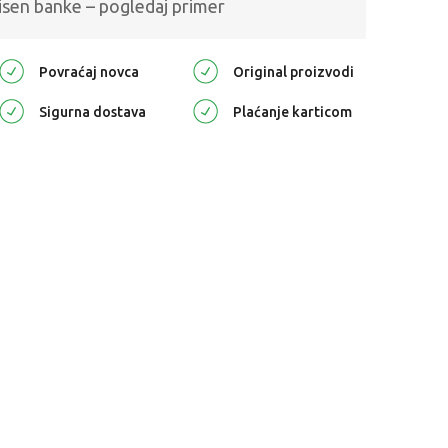
isen banke – pogledaj primer
Povraćaj novca
Original proizvodi
Sigurna dostava
Plaćanje karticom