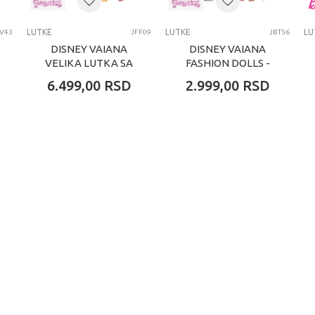
LUTKE
LUTKE
LU
JV43
JFF09
JBT56
DISNEY VAIANA
DISNEY VAIANA
VELIKA LUTKA SA
FASHION DOLLS -
PROMENOM BOJE
VAIANA
6.499,00
RSD
2.999,00
RSD