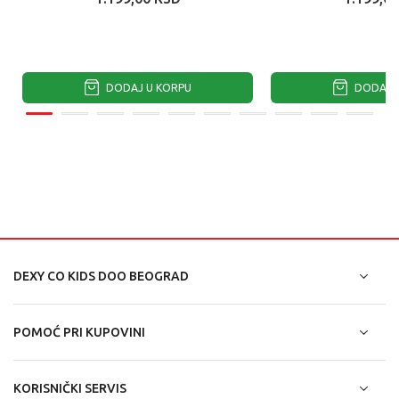
DODAJ U KORPU
DODAJ U
DEXY CO KIDS DOO BEOGRAD
POMOĆ PRI KUPOVINI
KORISNIČKI SERVIS