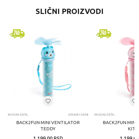
SLIČNI PROIZVODI
MODNI DETALJI
APLMR13408
MODNI DETALJI
BACK2FUN MINI VENTILATOR
BACK2FUN MINI
TEDDY
KITT
1.199,00
RSD
1.199,00