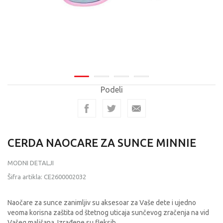
Podeli
CERDA NAOCARE ZA SUNCE MINNIE
MODNI DETALJI
Šifra artikla:
CE2600002032
Naočare za sunce zanimljiv su aksesoar za Vaše dete i ujedno
veoma korisna zaštita od štetnog uticaja sunčevog zračenja na vid
Vašeg mališana. Izrađene su fleksib
...