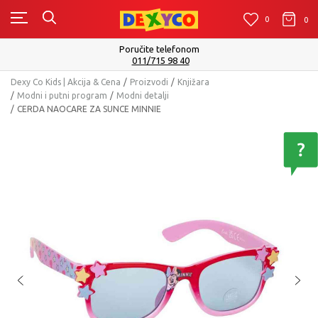
0
0
0
Poručite telefonom
011/715 98 40
Dexy Co Kids | Akcija & Cena
Proizvodi
Knjižara
Modni i putni program
Modni detalji
CERDA NAOCARE ZA SUNCE MINNIE