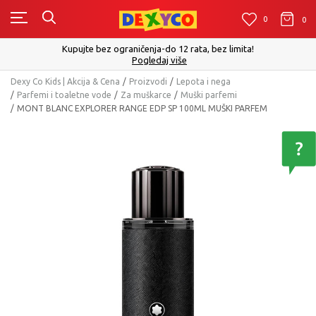
0
0
0
Kupujte bez ograničenja-do 12 rata, bez limita!
Pogledaj više
Dexy Co Kids | Akcija & Cena
Proizvodi
Lepota i nega
Parfemi i toaletne vode
Za muškarce
Muški parfemi
MONT BLANC EXPLORER RANGE EDP SP 100ML MUŠKI PARFEM