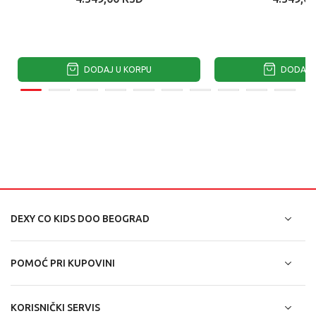
TUŠIRANJE ...
TUŠIRANJ
DODAJ U KORPU
DODAJ U
DEXY CO KIDS DOO BEOGRAD
POMOĆ PRI KUPOVINI
KORISNIČKI SERVIS