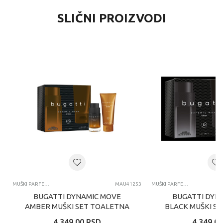
SLIČNI PROIZVODI
MUŠKI PARFEMI
MAU41253
MUŠKI PARFEMI
BUGATTI DYNAMIC MOVE
BUGATTI DYN
AMBER MUŠKI SET TOALETNA
BLACK MUŠKI S
VODA 100 ML I GEL ZA
VODA 100 ML
4.349,00
RSD
4.349,00