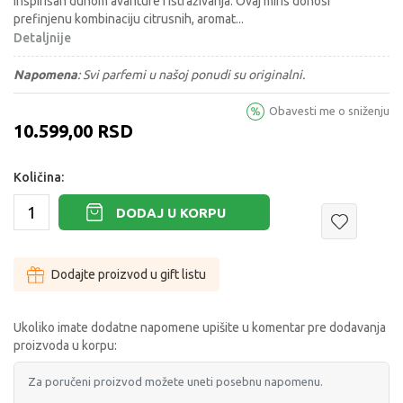
inspirisan duhom avanture i istraživanja. Ovaj miris donosi
prefinjenu kombinaciju citrusnih, aromat
...
Detaljnije
Napomena
:
Svi parfemi u našoj ponudi su originalni.
Obavesti me o sniženju
10.599,00
RSD
Količina:
DODAJ U KORPU
Dodajte proizvod u gift listu
Ukoliko imate dodatne napomene upišite u komentar pre dodavanja
proizvoda u korpu: