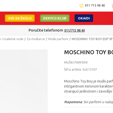
011 715 98 40
SVE ZA ŠKOLU
DEXYCO KLUB
OKAIDI
Poručite telefonom
011/715 98 40
 i toaletne vode
Za muškarce
Muški parfemi
MOSCHINO TOY BOY EDP SP
MOSCHINO TOY BO
MUŠKI PARFEMI
Šifra artikla:
SLK13107
Moschino Toy Boy je muški par
intrigantnom mirisnom karakteru
stvarajući jedinstven i zavodljiv
Napomena
:
Svi parfemi u našoj