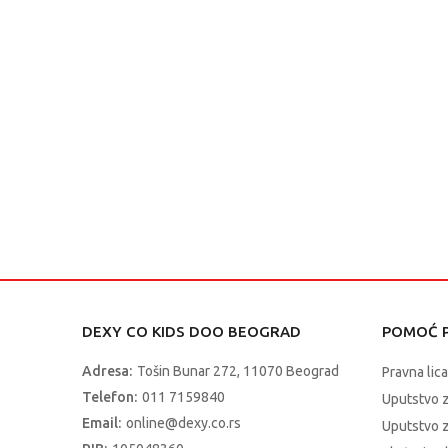
DEXY CO KIDS DOO BEOGRAD
POMOĆ P
Adresa:
Tošin Bunar 272, 11070 Beograd
Pravna lica
Telefon:
011 7159840
Uputstvo 
Email:
online@dexy.co.rs
Uputstvo z