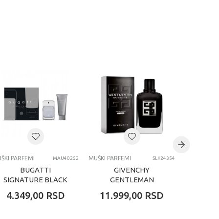
ŠKI PARFEMI
MUŠKI PARFEMI
MUŠKI PARF
MAU40252
SLK24354
BUGATTI
GIVENCHY
G
SIGNATURE BLACK
GENTLEMAN
GENTL
MUŠKI SET
SOCIETY EXTREME
PAR
4.349,00
RSD
11.999,00
RSD
11.3
TOALETNA VODA
MUŠKI PARFEM
100 ML I GEL ZA
100ML EDP
TUŠIRANJE 200...