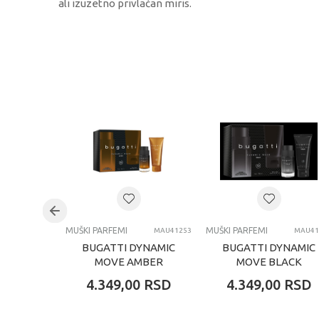
ali izuzetno privlačan miris.
KARAKTERISTIKA
Kategorija
Brend
Pol
Uzrast
Kategorija
MUŠKI PARFEMI
MUŠKI PARFEMI
MAU41253
MAU41
BUGATTI DYNAMIC
BUGATTI DYNAMIC
MOVE AMBER
MOVE BLACK
MUŠKI SET
MUŠKI SET
4.349,00
RSD
4.349,00
RSD
TOALETNA VODA
TOALETNA VODA
100 ML I GEL ZA
100 ML I GEL ZA
TUŠIRANJE ...
TUŠIRANJE ...