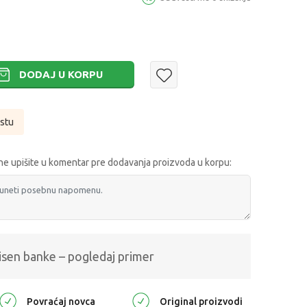
DODAJ U KORPU
istu
e upišite u komentar pre dodavanja proizvoda u korpu:
isen banke – pogledaj primer
Povraćaj novca
Original proizvodi