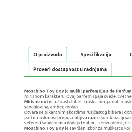
O proizvodu
Specifikacija
Proveri dostupnost u radnjama
Moschino Toy Boy
je
muški parfem
(
Eau de Parfum
mirisnom karakteru. Ovaj parfem spaja sveže, cvetne i 
Mirisne note:
ružičasti biber, kruška, bergamot, muškatn
sandalovina, amber, mošus
Otvara se pikantnim akordima ružičastog bibera i cit
parfema donosi prepoznatljivu ružu u kombinaciji sa 
vetiver i sandalovina dodaju toplinu i senzualnost, ost
Moschino Toy Boy
je savršen izbor za muškarce koji 