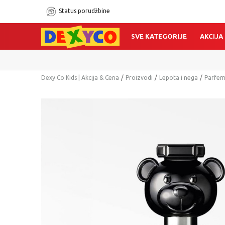
Status porudžbine
SVE KATEGORIJE
AKCIJA
Dexy Co Kids | Akcija & Cena
Proizvodi
Lepota i nega
Parfemi