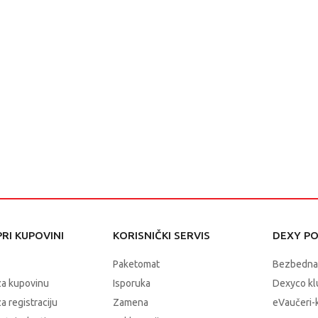
RI KUPOVINI
KORISNIČKI SERVIS
DEXY P
Paketomat
Bezbedna
za kupovinu
Isporuka
Dexyco klu
a registraciju
Zamena
eVaučeri-