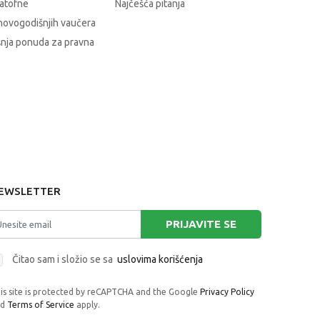
atofne
Najčešća pitanja
novogodišnjih vaučera
nja ponuda za pravna
EWSLETTER
PRIJAVITE SE
Čitao sam i složio se sa
uslovima korišćenja
is site is protected by reCAPTCHA and the Google
Privacy Policy
nd
Terms of Service
apply.