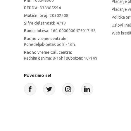
PIB:
105048360
Plaćanje p
PEPDV:
338985594
Plaćanje 
Matični broj:
20302208
Politika pr
Šifra delatnosti:
4719
Uslovi i na
Banca Intesa:
160-0000000475017-52
Web kredit
Radno vreme centrale:
Ponedeljak-petak od 8 - 16h.
Radno vreme Call centra:
Radnim danima: 8-16h i subotom: 10-14h
Povežimo se!