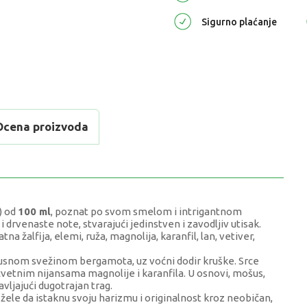
Sigurno plaćanje
Ocena proizvoda
) od
100 ml
, poznat po svom smelom i intrigantnom
drvenaste note, stvarajući jedinstven i zavodljiv utisak.
a žalfija, elemi, ruža, magnolija, karanfil, lan, vetiver,
rusnom svežinom bergamota, uz voćni dodir kruške. Srce
cvetnim nijansama magnolije i karanfila. U osnovi, mošus,
avljajući dugotrajan trag.
žele da istaknu svoju harizmu i originalnost kroz neobičan,