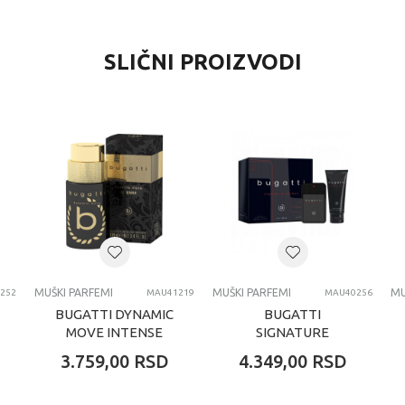
VREDNOST
SLIČNI PROIZVODI
Muški parfemi
MOSCHINO
dečaci
svi uzrasti
Muski parfemi
MUŠKI PARFEMI
MUŠKI PARFEMI
MU
252
MAU41219
MAU40256
BUGATTI DYNAMIC
BUGATTI
MOVE INTENSE
SIGNATURE
MUŠKI PARFEM 100
CARBON MUŠKI
3.759,00
RSD
4.349,00
RSD
ML
SET TOALETNA
VODA 100 ML I GEL
ZA TUŠIRANJE 20...