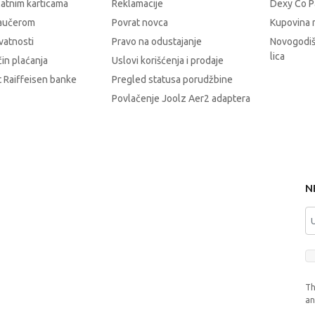
latnim karticama
Reklamacije
Dexy Co P
vaučerom
Povrat novca
Kupovina 
ivatnosti
Pravo na odustajanje
Novogodiš
lica
čin plaćanja
Uslovi korišćenja i prodaje
 Raiffeisen banke
Pregled statusa porudžbine
Povlačenje Joolz Aer2 adaptera
N
Th
a