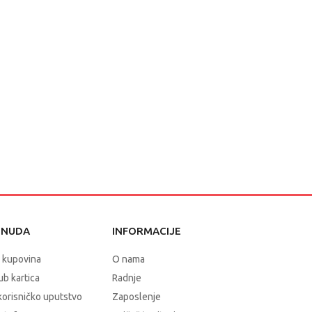
ONUDA
INFORMACIJE
 kupovina
O nama
b kartica
Radnje
korisničko uputstvo
Zaposlenje