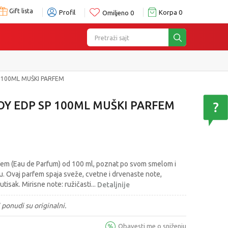
Gift lista
Profil
Korpa
0
Omiljeno
0
Pretraži sajt
 100ML MUŠKI PARFEM
Y EDP SP 100ML MUŠKI PARFEM
fem (Eau de Parfum) od 100 ml, poznat po svom smelom i
. Ovaj parfem spaja sveže, cvetne i drvenaste note,
 utisak. Mirisne note: ružičasti
...
Detaljnije
 ponudi su originalni.
Obavesti me o sniženju